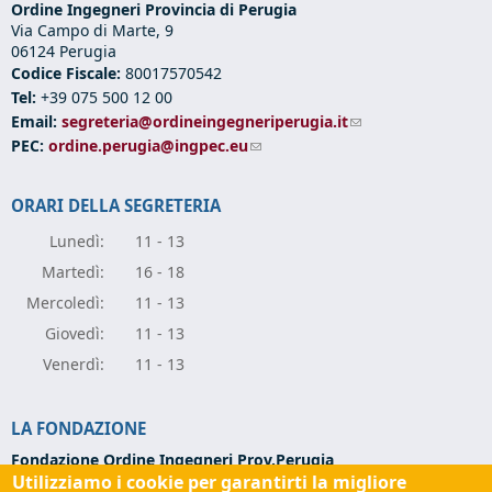
Ordine Ingegneri Provincia di Perugia
Via Campo di Marte, 9
06124 Perugia
Codice Fiscale:
80017570542
Tel:
+39 075 500 12 00
Email:
segreteria@ordineingegneriperugia.it
(link sends e-mail)
PEC:
ordine.perugia@ingpec.eu
(link sends e-mail)
ORARI DELLA SEGRETERIA
Lunedì:
11 - 13
Marte
dì:
16 - 18
Mercole
dì:
11 - 13
Giove
dì:
11 - 13
Vener
dì:
11 - 13
LA FONDAZIONE
Fondazione Ordine Ingegneri Prov.Perugia
Utilizziamo i cookie per garantirti la migliore
Via Campo di Marte, 9 -
06124 Perugia