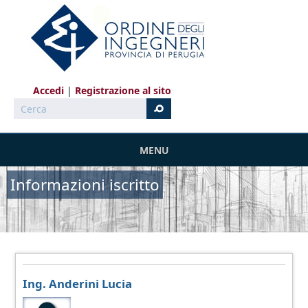
Salta al contenuto principale
Accedi
Registrazione al sito
Cerca
MENU
Informazioni iscritto
Ing. Anderini Lucia