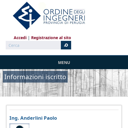
Salta al contenuto principale
Accedi
Registrazione al sito
Cerca
MENU
Informazioni iscritto
Ing. Anderlini Paolo