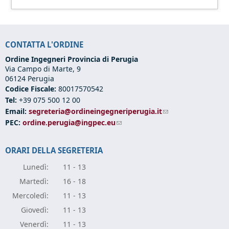
CONTATTA L'ORDINE
Ordine Ingegneri Provincia di Perugia
Via Campo di Marte, 9
06124 Perugia
Codice Fiscale:
80017570542
Tel:
+39 075 500 12 00
Email:
segreteria@ordineingegneriperugia.it
(link sends e-mail)
PEC:
ordine.perugia@ingpec.eu
(link sends e-mail)
ORARI DELLA SEGRETERIA
Lunedì:
11 - 13
Marte
dì:
16 - 18
Mercole
dì:
11 - 13
Giove
dì:
11 - 13
Vener
dì:
11 - 13