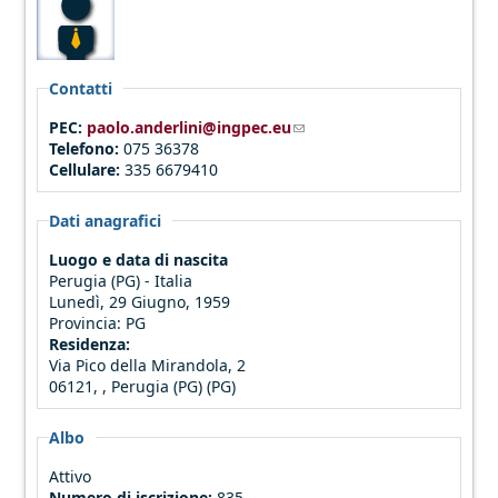
Contatti
PEC:
paolo.anderlini@ingpec.eu
(link sends e-mail)
Telefono:
075 36378
Cellulare:
335 6679410
Dati anagrafici
Luogo e data di nascita
Perugia (PG) - Italia
Lunedì, 29 Giugno, 1959
Provincia:
PG
Residenza:
Via Pico della Mirandola, 2
06121, , Perugia (PG) (PG)
Albo
Attivo
Numero di iscrizione:
835