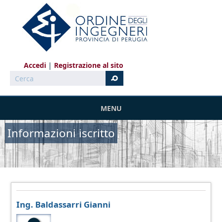
Salta al contenuto principale
Accedi
Registrazione al sito
Cerca
MENU
Informazioni iscritto
Ing. Baldassarri Gianni