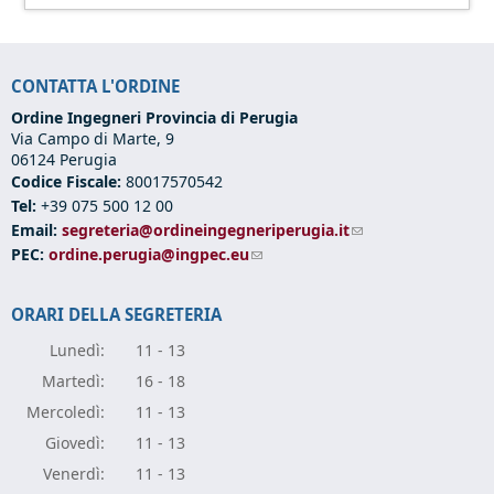
CONTATTA L'ORDINE
Ordine Ingegneri Provincia di Perugia
Via Campo di Marte, 9
06124 Perugia
Codice Fiscale:
80017570542
Tel:
+39 075 500 12 00
Email:
segreteria@ordineingegneriperugia.it
(link sends e-mail)
PEC:
ordine.perugia@ingpec.eu
(link sends e-mail)
ORARI DELLA SEGRETERIA
Lunedì:
11 - 13
Marte
dì:
16 - 18
Mercole
dì:
11 - 13
Giove
dì:
11 - 13
Vener
dì:
11 - 13