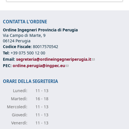
CONTATTA L'ORDINE
Ordine Ingegneri Provincia di Perugia
Via Campo di Marte, 9
06124 Perugia
Codice Fiscale:
80017570542
Tel:
+39 075 500 12 00
Email:
segreteria@ordineingegneriperugia.it
(link sends e-mail)
PEC:
ordine.perugia@ingpec.eu
(link sends e-mail)
ORARI DELLA SEGRETERIA
Lunedì:
11 - 13
Marte
dì:
16 - 18
Mercole
dì:
11 - 13
Giove
dì:
11 - 13
Vener
dì:
11 - 13