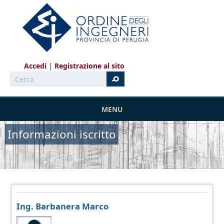
Salta al contenuto principale
Accedi
Registrazione al sito
Cerca
MENU
Informazioni iscritto
Ing. Barbanera Marco