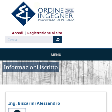
Salta al contenuto principale
Accedi
Registrazione al sito
Cerca
MENU
Informazioni iscritto
Ing. Biscarini Alessandro