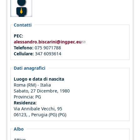
Contatti
PEC:
alessandro.biscarini@ingpec.eu
(link sends e-mail)
Telefono:
075 9071788
Cellulare:
347 6093614
Dati anagrafici
Luogo e data di nascita
Roma (RM) - Italia
Sabato, 27 Dicembre, 1980
Provincia:
PG
Residenza:
Via Annibale Vecchi, 95
06123, , Perugia (PG) (PG)
Albo
Attivo