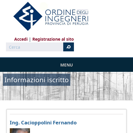
Salta al contenuto principale
Accedi
Registrazione al sito
Cerca
MENU
Informazioni iscritto
Ing. Cacioppolini Fernando