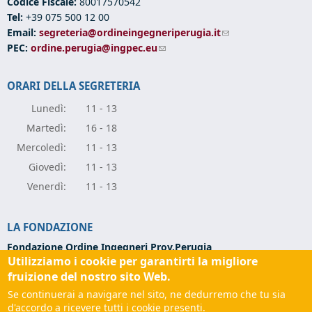
Codice Fiscale:
80017570542
Tel:
+39 075 500 12 00
Email:
segreteria@ordineingegneriperugia.it
(link sends e-mail)
PEC:
ordine.perugia@ingpec.eu
(link sends e-mail)
ORARI DELLA SEGRETERIA
Lunedì:
11 - 13
Marte
dì:
16 - 18
Mercole
dì:
11 - 13
Giove
dì:
11 - 13
Vener
dì:
11 - 13
LA FONDAZIONE
Fondazione Ordine Ingegneri Prov.Perugia
Utilizziamo i cookie per garantirti la migliore
Via Campo di Marte, 9 -
06124 Perugia
Codice Fiscale:
94139270543
fruizione del nostro sito Web.
Partita IVA:
03273070544
Se continuerai a navigare nel sito, ne dedurremo che tu sia
Tel:
+39 075 501 02 56
d'accordo a ricevere tutti i cookie presenti.