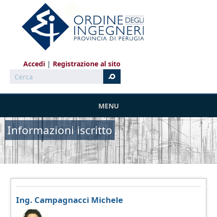
Salta al contenuto principale
Accedi
Registrazione al sito
Cerca
MENU
Informazioni iscritto
Ing. Campagnacci Michele