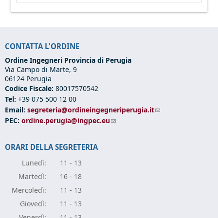
CONTATTA L'ORDINE
Ordine Ingegneri Provincia di Perugia
Via Campo di Marte, 9
06124 Perugia
Codice Fiscale:
80017570542
Tel:
+39 075 500 12 00
Email:
segreteria@ordineingegneriperugia.it
(link sends e-mail)
PEC:
ordine.perugia@ingpec.eu
(link sends e-mail)
ORARI DELLA SEGRETERIA
Lunedì:
11 - 13
Marte
dì:
16 - 18
Mercole
dì:
11 - 13
Giove
dì:
11 - 13
Vener
dì:
11 - 13