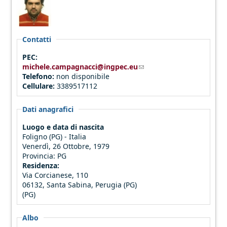
Contatti
PEC:
michele.campagnacci@ingpec.eu
(link sends e-mail)
Telefono:
non disponibile
Cellulare:
3389517112
Dati anagrafici
Luogo e data di nascita
Foligno (PG) - Italia
Venerdì, 26 Ottobre, 1979
Provincia:
PG
Residenza:
Via Corcianese, 110
06132, Santa Sabina, Perugia (PG)
(PG)
Albo