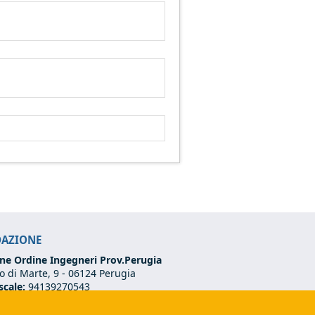
DAZIONE
ne Ordine Ingegneri Prov.Perugia
 di Marte, 9 -
06124 Perugia
scale:
94139270543
VA:
03273070544
75 501 02 56