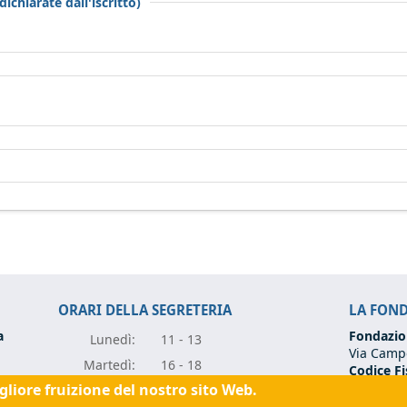
ichiarate dall'iscritto)
ORARI DELLA SEGRETERIA
LA FON
a
Fondazio
Lunedì:
11 - 13
Via Campo
Marte
dì:
16 - 18
Codice Fi
Partita I
igliore fruizione del nostro sito Web.
Mercole
dì:
11 - 13
Tel:
+39 0