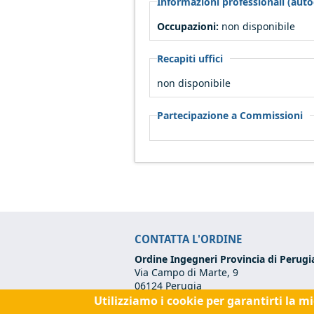
Informazioni professionali (autod
Occupazioni:
non disponibile
Recapiti uffici
non disponibile
Partecipazione a Commissioni
CONTATTA L'ORDINE
Ordine Ingegneri Provincia di Perugi
Via Campo di Marte, 9
06124 Perugia
Utilizziamo i cookie per garantirti la m
Codice Fiscale:
80017570542