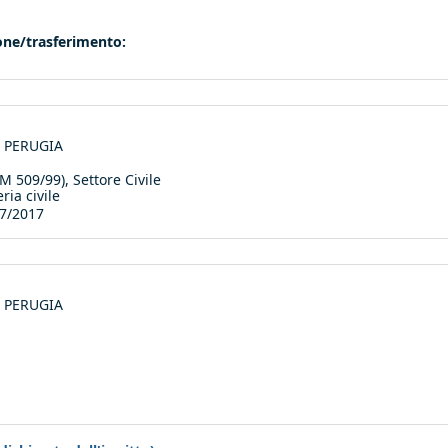
ione/trasferimento:
di PERUGIA
M 509/99), Settore Civile
ria civile
7/2017
di PERUGIA