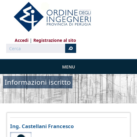
Salta al contenuto principale
Accedi
Registrazione al sito
Cerca
MENU
Informazioni iscritto
Ing. Castellani Francesco