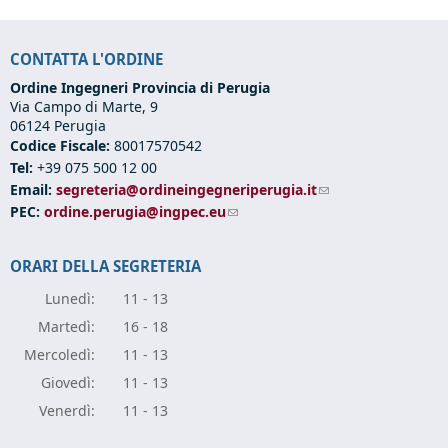
CONTATTA L'ORDINE
Ordine Ingegneri Provincia di Perugia
Via Campo di Marte, 9
06124 Perugia
Codice Fiscale:
80017570542
Tel:
+39 075 500 12 00
Email:
segreteria@ordineingegneriperugia.it
(link sends e-mail)
PEC:
ordine.perugia@ingpec.eu
(link sends e-mail)
ORARI DELLA SEGRETERIA
Lunedì:
11 - 13
Marte
dì:
16 - 18
Mercole
dì:
11 - 13
Giove
dì:
11 - 13
Vener
dì:
11 - 13