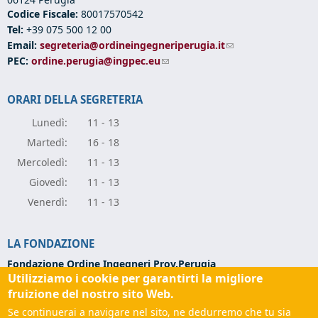
Codice Fiscale:
80017570542
Tel:
+39 075 500 12 00
Email:
segreteria@ordineingegneriperugia.it
(link sends e-mail)
PEC:
ordine.perugia@ingpec.eu
(link sends e-mail)
ORARI DELLA SEGRETERIA
Lunedì:
11 - 13
Marte
dì:
16 - 18
Mercole
dì:
11 - 13
Giove
dì:
11 - 13
Vener
dì:
11 - 13
LA FONDAZIONE
Fondazione Ordine Ingegneri Prov.Perugia
Utilizziamo i cookie per garantirti la migliore
Via Campo di Marte, 9 -
06124 Perugia
Codice Fiscale:
94139270543
fruizione del nostro sito Web.
Partita IVA:
03273070544
Se continuerai a navigare nel sito, ne dedurremo che tu sia