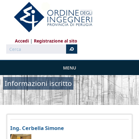
Salta al contenuto principale
Accedi
Registrazione al sito
Cerca
MENU
Informazioni iscritto
Ing. Cerbella Simone