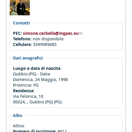
Contatti
PEC:
simone.cerbella@ingpec.eu
(link sends e-mail)
Telefono:
non disponibile
Cellulare:
3349989685
Dati anagrafici
Luogo e data di nascita
Gubbio (PG) - Italia
Domenica, 24 Maggio, 1998
Provincia:
PG
Residenza:
Via Felonica, 10
06024, , Gubbio (PG) (PG)
Albo
Attivo
Numero di iscrizione:
4611