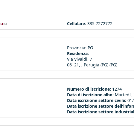
eu
(link sends e-mail)
Cellulare:
335 7272772
Provincia:
PG
Residenza:
Via Vivaldi, 7
06121, , Perugia (PG) (PG)
Numero di iscrizione:
1274
Data di iscrizione albo:
Martedì, 
Data iscrizione settore civile:
01
Data iscrizione settore dell'inf
Data iscrizione settore industria