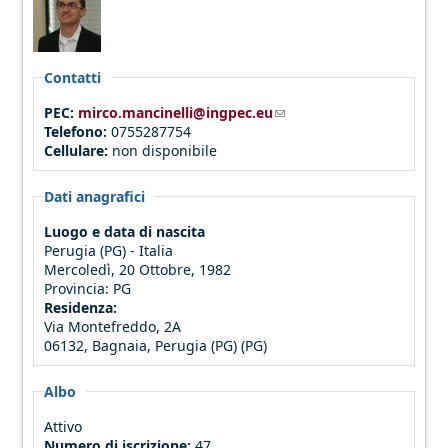
Contatti
PEC:
mirco.mancinelli@ingpec.eu
(link sends e-mail)
Telefono:
0755287754
Cellulare:
non disponibile
Dati anagrafici
Luogo e data di nascita
Perugia (PG) - Italia
Mercoledì, 20 Ottobre, 1982
Provincia:
PG
Residenza:
Via Montefreddo, 2A
06132, Bagnaia, Perugia (PG) (PG)
Albo
Attivo
Numero di iscrizione:
47