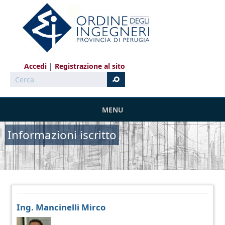
Salta al contenuto principale
Accedi
Registrazione al sito
Cerca
MENU
Informazioni iscritto
Ing. Mancinelli Mirco