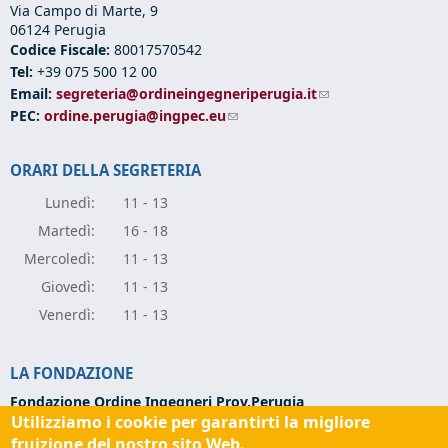
Via Campo di Marte, 9
06124 Perugia
Codice Fiscale:
80017570542
Tel:
+39 075 500 12 00
Email:
segreteria@ordineingegneriperugia.it
(link sends e-mail)
PEC:
ordine.perugia@ingpec.eu
(link sends e-mail)
ORARI DELLA SEGRETERIA
Lunedì:
11 - 13
Marte
dì:
16 - 18
Mercole
dì:
11 - 13
Giove
dì:
11 - 13
Vener
dì:
11 - 13
LA FONDAZIONE
Fondazione Ordine Ingegneri Prov.Perugia
Utilizziamo i cookie per garantirti la migliore
Via Campo di Marte, 9 -
06124 Perugia
Codice Fiscale:
94139270543
fruizione del nostro sito Web.