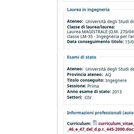
Laurea in ingegneria
Ateneo:
Università degli Studi 
Classe di laurea/laurea:
Laurea MAGISTRALE (D.M. 270/04),
classe LM-35 - Ingegneria per l'am
Data conseguimento titolo:
15/0
Esami di stato
Ateneo:
Università degli Studi d
Provincia ateneo:
AQ
Titolo conseguito:
Ingegnere
Sessione:
Prima
Anno esame di stato:
2013
Settori:
CIV
Informazioni professionali (autod
Curriculum:
curriculum_vita
_46_e_47_del_d.p.r._445-2000.doc