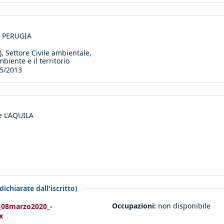
di PERUGIA
 Settore Civile ambientale,
biente e il territorio
5/2013
e L'AQUILA
ichiarate dall'iscritto)
Occupazioni:
non disponibile
e_08marzo2020_-
x