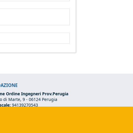
DAZIONE
ne Ordine Ingegneri Prov.Perugia
 di Marte, 9 -
06124 Perugia
scale:
94139270543
VA:
03273070544
75 501 02 56
ndazione@ordineingegneriperugia.it
ds e-mail)