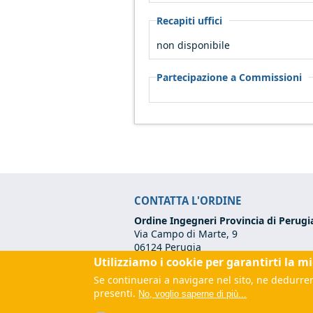
Recapiti uffici
non disponibile
Partecipazione a Commissioni
CONTATTA L'ORDINE
Ordine Ingegneri Provincia di Perugi
Via Campo di Marte, 9
06124 Perugia
Utilizziamo i cookie per garantirti la m
Codice Fiscale:
80017570542
Tel:
+39 075 500 12 00
Se continuerai a navigare nel sito, ne dedurrem
Email:
segreteria@ordineingegneripe
presenti.
No, voglio saperne di più...
PEC:
ordine.perugia@ingpec.eu
(link