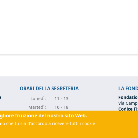
ORARI DELLA SEGRETERIA
LA FON
a
Fondazio
Lunedì:
11 - 13
Via Campo
Marte
dì:
16 - 18
Codice Fi
Partita I
igliore fruizione del nostro sito Web.
Mercole
dì:
11 - 13
Tel:
+39 0
o che tu sia d'accordo a ricevere tutti i cookie
Giove
dì:
11 - 13
Email:
fo
rugia.it
(link sends e-mail)
Vener
dì:
11 - 13
(link sen
 sends e-mail)