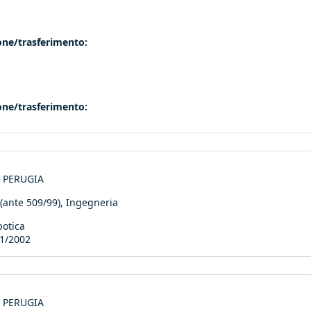
ione/trasferimento:
ione/trasferimento:
di PERUGIA
nte 509/99), Ingegneria
botica
1/2002
di PERUGIA