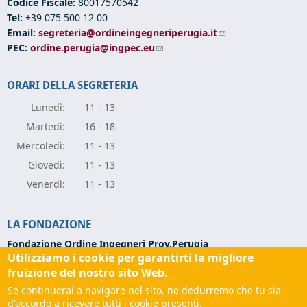
Codice Fiscale:
80017570542
Tel:
+39 075 500 12 00
Email:
segreteria@ordineingegneriperugia.it
(link sends e-mail)
PEC:
ordine.perugia@ingpec.eu
(link sends e-mail)
ORARI DELLA SEGRETERIA
Lunedì:
11 - 13
Marte
dì:
16 - 18
Mercole
dì:
11 - 13
Giove
dì:
11 - 13
Vener
dì:
11 - 13
LA FONDAZIONE
Fondazione Ordine Ingegneri Prov.Perugia
Utilizziamo i cookie per garantirti la migliore
Via Campo di Marte, 9 -
06124 Perugia
Codice Fiscale:
94139270543
fruizione del nostro sito Web.
Partita IVA:
03273070544
Se continuerai a navigare nel sito, ne dedurremo che tu sia
Tel:
+39 075 501 02 56
d'accordo a ricevere tutti i cookie presenti.