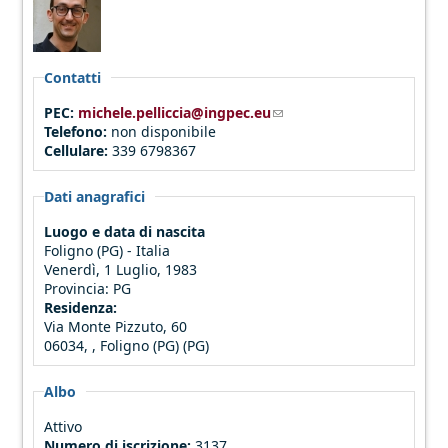
Contatti
PEC:
michele.pelliccia@ingpec.eu
(link sends e-mail)
Telefono:
non disponibile
Cellulare:
339 6798367
Dati anagrafici
Luogo e data di nascita
Foligno (PG) - Italia
Venerdì, 1 Luglio, 1983
Provincia:
PG
Residenza:
Via Monte Pizzuto, 60
06034, , Foligno (PG) (PG)
Albo
Attivo
Numero di iscrizione:
3137