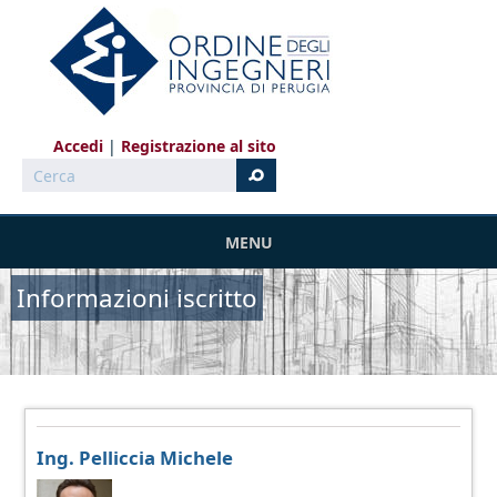
Salta al contenuto principale
Accedi
Registrazione al sito
Cerca
MENU
Informazioni iscritto
Ing. Pelliccia Michele