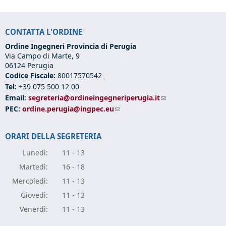
CONTATTA L'ORDINE
Ordine Ingegneri Provincia di Perugia
Via Campo di Marte, 9
06124 Perugia
Codice Fiscale:
80017570542
Tel:
+39 075 500 12 00
Email:
segreteria@ordineingegneriperugia.it
(link sends e-mail)
PEC:
ordine.perugia@ingpec.eu
(link sends e-mail)
ORARI DELLA SEGRETERIA
Lunedì:
11 - 13
Marte
dì:
16 - 18
Mercole
dì:
11 - 13
Giove
dì:
11 - 13
Vener
dì:
11 - 13