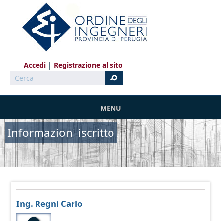
Salta al contenuto principale
Accedi
Registrazione al sito
Cerca
MENU
Informazioni iscritto
Ing. Regni Carlo