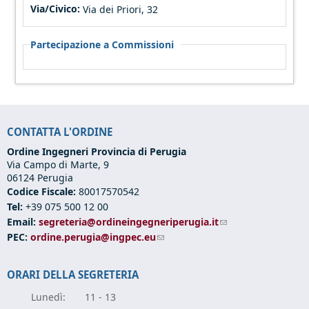
Via/Civico:
Via dei Priori, 32
Partecipazione a Commissioni
CONTATTA L'ORDINE
Ordine Ingegneri Provincia di Perugia
Via Campo di Marte, 9
06124 Perugia
Codice Fiscale:
80017570542
Tel:
+39 075 500 12 00
Email:
segreteria@ordineingegneriperugia.it
(link sends e-mail)
PEC:
ordine.perugia@ingpec.eu
(link sends e-mail)
ORARI DELLA SEGRETERIA
Lunedì:
11 - 13