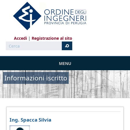
Salta al contenuto principale
Accedi
Registrazione al sito
Cerca
MENU
Informazioni iscritto
Ing. Spacca Silvia