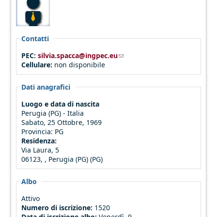
Contatti
PEC:
silvia.spacca@ingpec.eu
(link sends e-mail)
Cellulare:
non disponibile
Dati anagrafici
Luogo e data di nascita
Perugia (PG) - Italia
Sabato, 25 Ottobre, 1969
Provincia:
PG
Residenza:
Via Laura, 5
06123, , Perugia (PG) (PG)
Albo
Attivo
Numero di iscrizione:
1520
Data di iscrizione albo:
Venerdì, 9