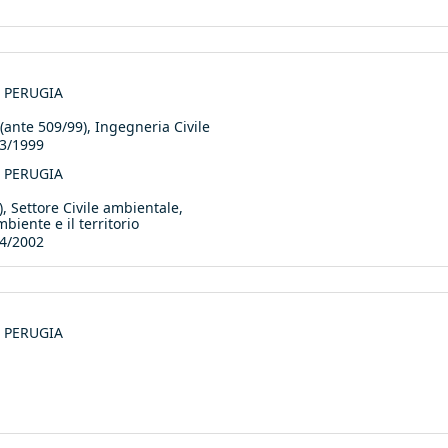
di PERUGIA
te 509/99), Ingegneria Civile
3/1999
di PERUGIA
 Settore Civile ambientale,
biente e il territorio
4/2002
di PERUGIA