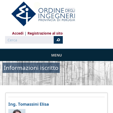
Salta al contenuto principale
Accedi
Registrazione al sito
Cerca
MENU
Informazioni iscritto
Ing. Tomassini Elisa