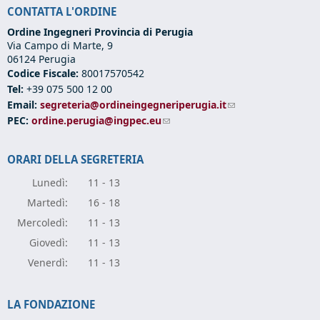
CONTATTA L'ORDINE
Ordine Ingegneri Provincia di Perugia
Via Campo di Marte, 9
06124 Perugia
Codice Fiscale:
80017570542
Tel:
+39 075 500 12 00
Email:
segreteria@ordineingegneriperugia.it
(link sends e-mail)
PEC:
ordine.perugia@ingpec.eu
(link sends e-mail)
ORARI DELLA SEGRETERIA
Lunedì:
11 - 13
Marte
dì:
16 - 18
Mercole
dì:
11 - 13
Giove
dì:
11 - 13
Vener
dì:
11 - 13
LA FONDAZIONE