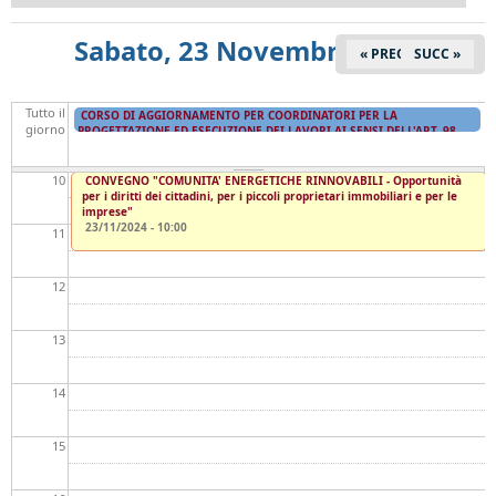
07
Sabato, 23 Novembre 2024
« PREC
SUCC »
08
Tutto il
CORSO DI AGGIORNAMENTO PER COORDINATORI PER LA
09
giorno
PROGETTAZIONE ED ESECUZIONE DEI LAVORI AI SENSI DELL'ART. 98
DEL D.LGS. 81/08 E S.M.I.
da
04/11/2024 - 14:30
a
18/12/2024 - 18:30
10
CONVEGNO "COMUNITA' ENERGETICHE RINNOVABILI - Opportunità
per i diritti dei cittadini, per i piccoli proprietari immobiliari e per le
imprese"
23/11/2024 - 10:00
11
12
13
14
15