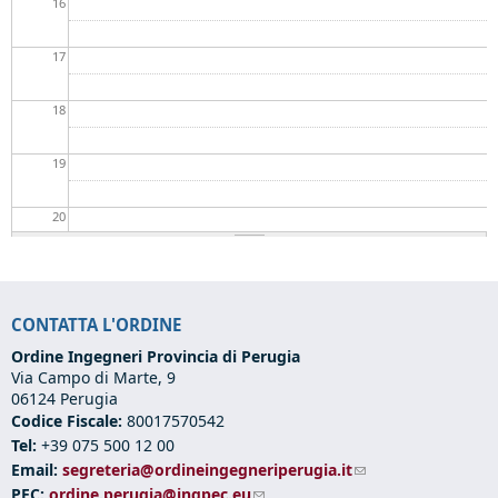
16
17
18
19
20
21
CONTATTA L'ORDINE
22
Ordine Ingegneri Provincia di Perugia
Via Campo di Marte, 9
23
06124 Perugia
Codice Fiscale:
80017570542
Tel:
+39 075 500 12 00
Email:
segreteria@ordineingegneriperugia.it
(link sends e-mail)
PEC:
ordine.perugia@ingpec.eu
(link sends e-mail)