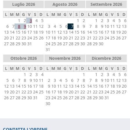
Luglio 2026
Agosto 2026
Settembre 2026
L
M
M
G
V
S
D
L
M
M
G
V
S
D
L
M
M
G
V
S
D
1
2
3
4
5
1
2
1
2
3
4
5
6
6
7
8
9
10
11
12
3
4
5
6
7
8
9
7
8
9
10
11
12
13
13
14
15
16
17
18
19
10
11
12
13
14
15
16
14
15
16
17
18
19
20
20
21
22
23
24
25
26
17
18
19
20
21
22
23
21
22
23
24
25
26
27
27
28
29
30
31
24
25
26
27
28
29
30
28
29
30
31
Ottobre 2026
Novembre 2026
Dicembre 2026
L
M
M
G
V
S
D
L
M
M
G
V
S
D
L
M
M
G
V
S
D
1
2
3
4
1
1
2
3
4
5
6
5
6
7
8
9
10
11
2
3
4
5
6
7
8
7
8
9
10
11
12
13
12
13
14
15
16
17
18
9
10
11
12
13
14
15
14
15
16
17
18
19
20
19
20
21
22
23
24
25
16
17
18
19
20
21
22
21
22
23
24
25
26
27
26
27
28
29
30
31
23
24
25
26
27
28
29
28
29
30
31
30
CONTATTA L'ORDINE