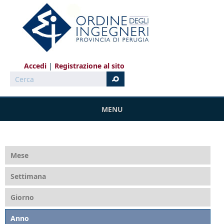
Salta al contenuto principale
Accedi
Registrazione al sito
Cerca
MENU
Mese
Settimana
Giorno
Anno
(scheda attiva)