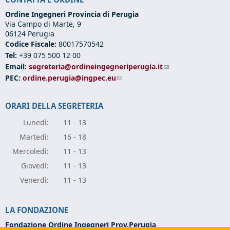
Ordine Ingegneri Provincia di Perugia
Via Campo di Marte, 9
06124 Perugia
Codice Fiscale:
80017570542
Tel:
+39 075 500 12 00
Email:
segreteria@ordineingegneriperugia.it
(link sends e-mail)
PEC:
ordine.perugia@ingpec.eu
(link sends e-mail)
ORARI DELLA SEGRETERIA
Lunedì:
11 - 13
Marte
dì:
16 - 18
Mercole
dì:
11 - 13
Giove
dì:
11 - 13
Vener
dì:
11 - 13
LA FONDAZIONE
Fondazione Ordine Ingegneri Prov.Perugia