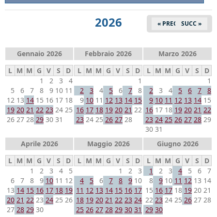
2026
« PREC
SUCC »
Gennaio 2026
Febbraio 2026
Marzo 2026
L
M
M
G
V
S
D
L
M
M
G
V
S
D
L
M
M
G
V
S
D
1
2
3
4
1
1
5
6
7
8
9
10
11
2
3
4
5
6
7
8
2
3
4
5
6
7
8
12
13
14
15
16
17
18
9
10
11
12
13
14
15
9
10
11
12
13
14
15
19
20
21
22
23
24
25
16
17
18
19
20
21
22
16
17
18
19
20
21
22
26
27
28
29
30
31
23
24
25
26
27
28
23
24
25
26
27
28
29
30
31
Aprile 2026
Maggio 2026
Giugno 2026
L
M
M
G
V
S
D
L
M
M
G
V
S
D
L
M
M
G
V
S
D
1
2
3
4
5
1
2
3
1
2
3
4
5
6
7
6
7
8
9
10
11
12
4
5
6
7
8
9
10
8
9
10
11
12
13
14
13
14
15
16
17
18
19
11
12
13
14
15
16
17
15
16
17
18
19
20
21
20
21
22
23
24
25
26
18
19
20
21
22
23
24
22
23
24
25
26
27
28
27
28
29
30
25
26
27
28
29
30
31
29
30