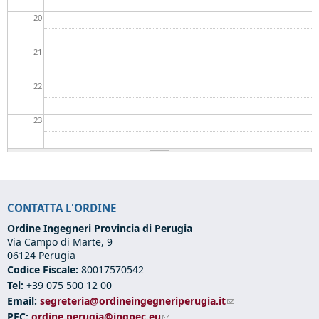
20
21
22
23
CONTATTA L'ORDINE
Ordine Ingegneri Provincia di Perugia
Via Campo di Marte, 9
06124 Perugia
Codice Fiscale:
80017570542
Tel:
+39 075 500 12 00
Email:
segreteria@ordineingegneriperugia.it
(link sends e-mail)
PEC:
ordine.perugia@ingpec.eu
(link sends e-mail)