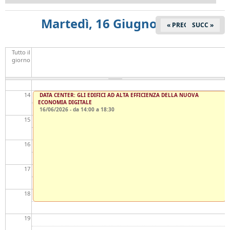
Martedì, 16 Giugno 2026
11
« PREC
SUCC »
12
Tutto il
giorno
13
14
DATA CENTER: GLI EDIFICI AD ALTA EFFICIENZA DELLA NUOVA
ECONOMIA DIGITALE
16/06/2026 - da
14:00
a
18:30
15
16
17
18
19