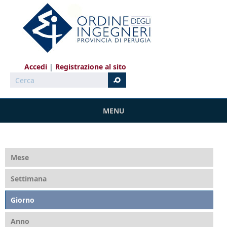
Salta al contenuto principale
Accedi
Registrazione al sito
Cerca
MENU
Mese
Settimana
Giorno
(scheda attiva)
Anno