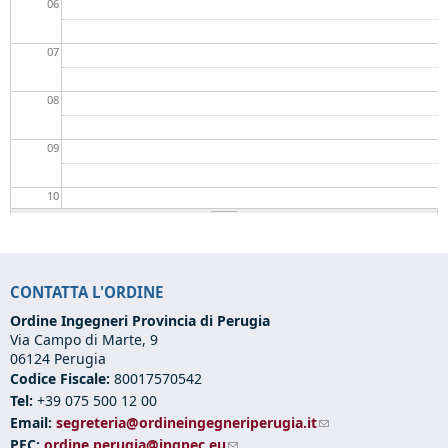
06
07
08
09
10
11
CONTATTA L'ORDINE
12
Ordine Ingegneri Provincia di Perugia
Via Campo di Marte, 9
13
06124 Perugia
Codice Fiscale:
80017570542
14
Tel:
+39 075 500 12 00
Email:
segreteria@ordineingegneriperugia.it
(link sends e-mail)
15
PEC:
ordine.perugia@ingpec.eu
(link sends e-mail)