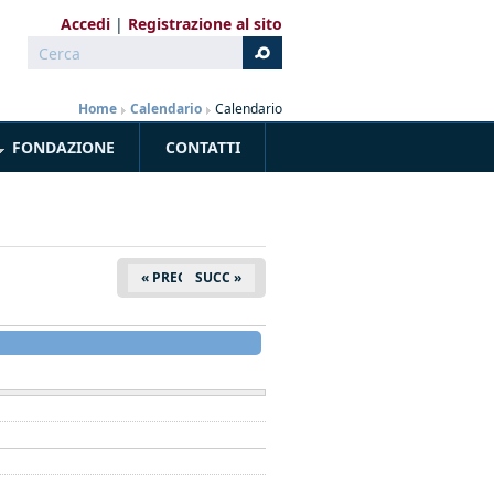
Accedi
Registrazione al sito
Cerca
Form di ricerca
Home
»
Calendario
»
Calendario
FONDAZIONE
CONTATTI
« PREC
SUCC »