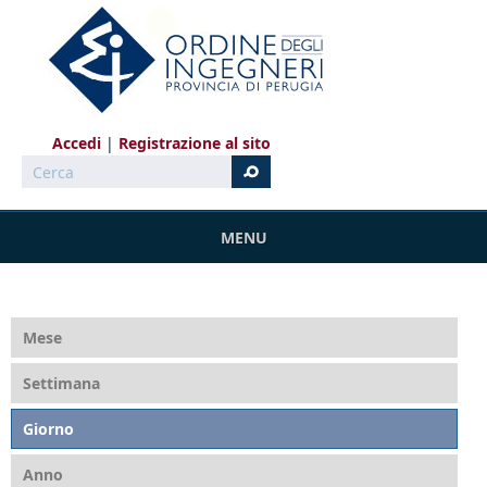
Salta al contenuto principale
Accedi
Registrazione al sito
Cerca
MENU
Mese
Settimana
Giorno
(scheda attiva)
Anno