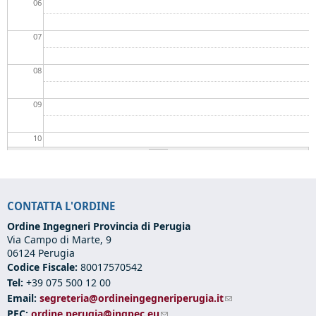
06
07
08
09
10
11
CONTATTA L'ORDINE
12
Ordine Ingegneri Provincia di Perugia
Via Campo di Marte, 9
13
06124 Perugia
Codice Fiscale:
80017570542
14
Tel:
+39 075 500 12 00
Email:
segreteria@ordineingegneriperugia.it
(link sends e-mail)
15
PEC:
ordine.perugia@ingpec.eu
(link sends e-mail)