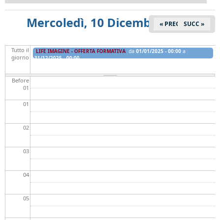
Mercoledì, 10 Dicembre 2025
« PREC
SUCC »
Tutto il
LIFE IMAGINE - OFFERTA FORMATIVA
da
01/01/2025 - 00:00
a
giorno
31/12/2025 - 00:00
Before
01
01
02
03
04
05