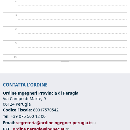
06
07
08
09
10
11
CONTATTA L'ORDINE
12
Ordine Ingegneri Provincia di Perugia
Via Campo di Marte, 9
13
06124 Perugia
Codice Fiscale:
80017570542
14
Tel:
+39 075 500 12 00
Email:
segreteria@ordineingegneriperugia.it
(link sends e-mail)
15
PEC:
ordine.perugia@ingpec.eu
(link sends e-mail)