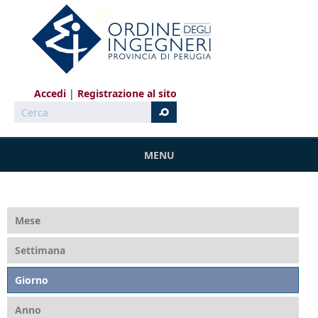
Salta al contenuto principale
Accedi
Registrazione al sito
Cerca
MENU
Mese
Settimana
Giorno
(scheda attiva)
Anno