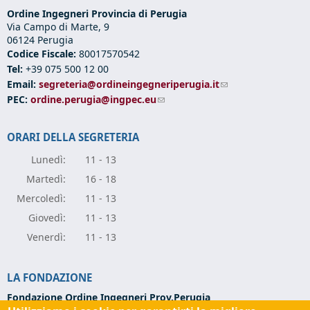
Ordine Ingegneri Provincia di Perugia
Via Campo di Marte, 9
06124 Perugia
Codice Fiscale:
80017570542
Tel:
+39 075 500 12 00
Email:
segreteria@ordineingegneriperugia.it
(link sends e-mail)
PEC:
ordine.perugia@ingpec.eu
(link sends e-mail)
ORARI DELLA SEGRETERIA
Lunedì:
11 - 13
Marte
dì:
16 - 18
Mercole
dì:
11 - 13
Giove
dì:
11 - 13
Vener
dì:
11 - 13
LA FONDAZIONE
Fondazione Ordine Ingegneri Prov.Perugia