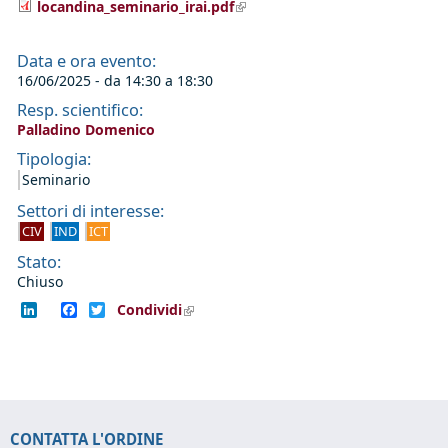
(link is external)
locandina_seminario_irai.pdf
Data e ora evento:
16/06/2025 - da
14:30
a
18:30
Resp. scientifico:
Palladino Domenico
Tipologia:
Seminario
Settori di interesse:
CIV
IND
ICT
Stato:
Chiuso
LinkedIn
Facebook
Twitter
Condividi
(link is external)
CONTATTA L'ORDINE