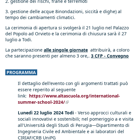
2. gestione dei rischi, frane e terremoti
3. gestione delle acque 8inondazioni, siccità e dighe) al
tempo dei cambiamenti climatici.
La cerimonia di apertura si svolgerà il 21 luglio nel Palazzo
del Popolo ad Orvieto e la cerimonia di chiusura sarà il 27
luglio a Todi.
La partecipazione
alle singole giornate
attribuirà, a coloro
che saranno presenti per almeno 3 ore,.
3 CFP - Convegno
PROGRAMMA
Il dettaglio dell'evento con gli argomenti trattati può
essere reperito al seguente
link:
https://www.altascuola.org/international-
summer-school-2024/
(link is external)
Lunedì 22 luglio 2024 Todi
- Verso approcci culturali e
sociali innovativi e sostenibili; nel pomeriggio a e visita
all'Università degli Studi di Perugia—Dipartimento di
Ingegneria Civile ed Ambientale e ai laboratori del
CIRIAF/CRB UniPG