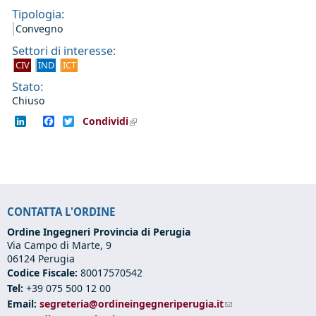
Tipologia:
Convegno
Settori di interesse:
CIV
IND
ICT
Stato:
Chiuso
LinkedIn
Facebook
Twitter
Condividi
(link is external)
CONTATTA L'ORDINE
Ordine Ingegneri Provincia di Perugia
Via Campo di Marte, 9
06124 Perugia
Codice Fiscale:
80017570542
Tel:
+39 075 500 12 00
Email:
segreteria@ordineingegneriperugia.it
(link sends e-mail)