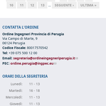
10
11
12
13
…
SEGUENTE ›
ULTIMA »
CONTATTA L'ORDINE
Ordine Ingegneri Provincia di Perugia
Via Campo di Marte, 9
06124 Perugia
Codice Fiscale:
80017570542
Tel:
+39 075 500 12 00
Email:
segreteria@ordineingegneriperugia.it
(link sends e-mail)
PEC:
ordine.perugia@ingpec.eu
(link sends e-mail)
ORARI DELLA SEGRETERIA
Lunedì:
11 - 13
Marte
dì:
16 - 18
Mercole
dì:
11 - 13
Giove
dì:
11 - 13