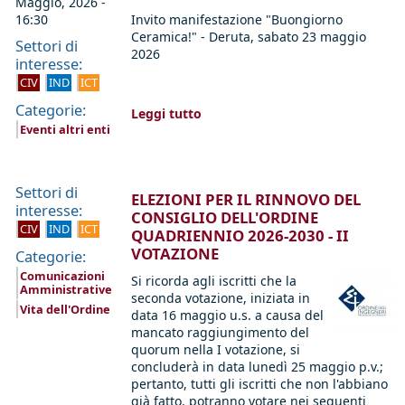
Maggio, 2026 -
16:30
Invito manifestazione "Buongiorno
Ceramica!" - Deruta, sabato 23 maggio
Settori di
2026
interesse:
CIV
IND
ICT
Categorie:
Leggi tutto
Eventi altri enti
Settori di
ELEZIONI PER IL RINNOVO DEL
interesse:
CONSIGLIO DELL'ORDINE
CIV
IND
ICT
QUADRIENNIO 2026-2030 - II
VOTAZIONE
Categorie:
Comunicazioni
Si ricorda agli iscritti che la
Amministrative
seconda votazione, iniziata in
Vita dell'Ordine
data 16 maggio u.s. a causa del
mancato raggiungimento del
quorum nella I votazione, si
concluderà in data lunedì 25 maggio p.v.;
pertanto, tutti gli iscritti che non l'abbiano
già fatto, potranno votare nei seguenti