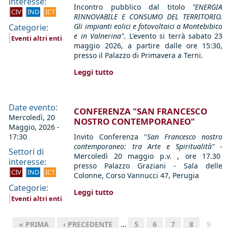
interesse:
Incontro pubblico dal titolo
"ENERGIA
CIV
IND
ICT
RINNOVABILE E CONSUMO DEL TERRITORIO.
Gli impianti eolici e fotovoltaici a Montebibico
Categorie:
e in Valnerina"
. L'evento si terrà sabato 23
Eventi altri enti
maggio 2026, a partire dalle ore 15:30,
presso il Palazzo di Primavera a Terni.
Leggi tutto
Date evento:
CONFERENZA "SAN FRANCESCO
Mercoledì, 20
NOSTRO CONTEMPORANEO"
Maggio, 2026 -
17:30
Invito Conferenza "
San Francesco nostro
contemporaneo: tra Arte e Spiritualità"
-
Settori di
Mercoledì 20 maggio p.v. , ore 17.30
interesse:
presso Palazzo Graziani - Sala delle
CIV
IND
ICT
Colonne, Corso Vannucci 47, Perugia
Categorie:
Leggi tutto
Eventi altri enti
« PRIMA
‹ PRECEDENTE
…
5
6
7
8
9