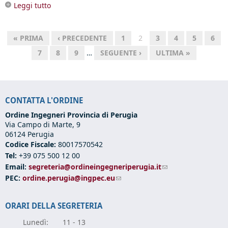
Leggi tutto
su Kultur Fabrik Perugia - Ricercare, rilevare,
rigenerare l'ex carcere maschile di Perugia
(Fondazione dell'Ordine degli Ingegneri)
« PRIMA
‹ PRECEDENTE
1
2
3
4
5
6
7
8
9
…
SEGUENTE ›
ULTIMA »
CONTATTA L'ORDINE
Ordine Ingegneri Provincia di Perugia
Via Campo di Marte, 9
06124 Perugia
Codice Fiscale:
80017570542
Tel:
+39 075 500 12 00
Email:
segreteria@ordineingegneriperugia.it
(link sends e-mail)
PEC:
ordine.perugia@ingpec.eu
(link sends e-mail)
ORARI DELLA SEGRETERIA
Lunedì:
11 - 13