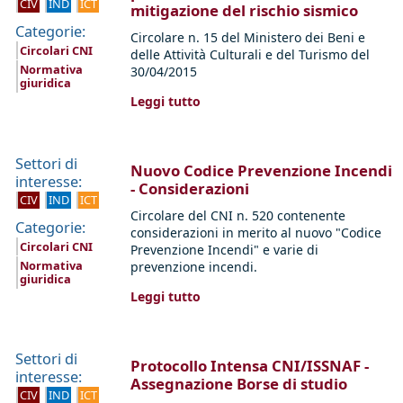
CIV
IND
ICT
mitigazione del rischio sismico
Categorie:
Circolare n. 15 del Ministero dei Beni e
Circolari CNI
delle Attività Culturali e del Turismo del
Normativa
30/04/2015
giuridica
Leggi tutto
Settori di
Nuovo Codice Prevenzione Incendi
interesse:
- Considerazioni
CIV
IND
ICT
Circolare del CNI n. 520 contenente
Categorie:
considerazioni in merito al nuovo "Codice
Circolari CNI
Prevenzione Incendi" e varie di
Normativa
prevenzione incendi.
giuridica
Leggi tutto
Settori di
Protocollo Intensa CNI/ISSNAF -
interesse:
Assegnazione Borse di studio
CIV
IND
ICT