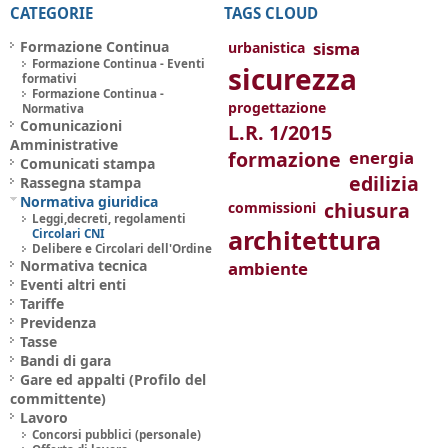
CATEGORIE
TAGS CLOUD
Formazione Continua
sisma
urbanistica
Formazione Continua - Eventi
sicurezza
formativi
Formazione Continua -
progettazione
Normativa
Comunicazioni
L.R. 1/2015
Amministrative
formazione
energia
Comunicati stampa
edilizia
Rassegna stampa
Normativa giuridica
chiusura
commissioni
Leggi,decreti, regolamenti
architettura
Circolari CNI
Delibere e Circolari dell'Ordine
Normativa tecnica
ambiente
Eventi altri enti
Tariffe
Previdenza
Tasse
Bandi di gara
Gare ed appalti (Profilo del
committente)
Lavoro
Concorsi pubblici (personale)