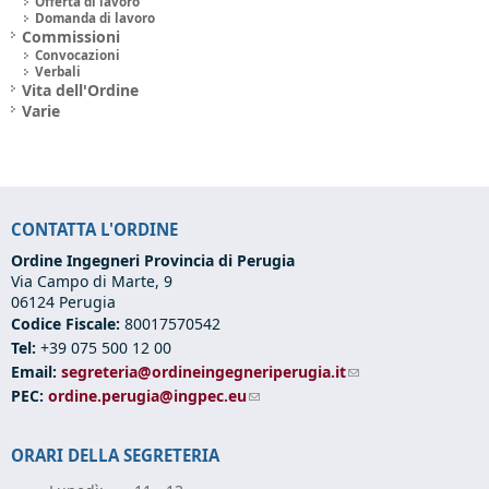
Offerta di lavoro
Domanda di lavoro
Commissioni
Convocazioni
Verbali
Vita dell'Ordine
Varie
CONTATTA L'ORDINE
Ordine Ingegneri Provincia di Perugia
Via Campo di Marte, 9
06124 Perugia
Codice Fiscale:
80017570542
Tel:
+39 075 500 12 00
Email:
segreteria@ordineingegneriperugia.it
(link sends e-mail)
PEC:
ordine.perugia@ingpec.eu
(link sends e-mail)
ORARI DELLA SEGRETERIA