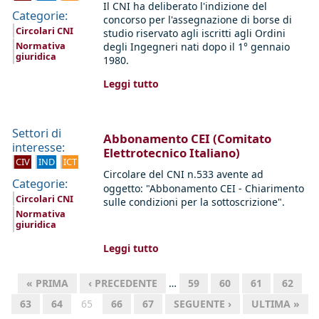
Il CNI ha deliberato l'indizione del
Categorie:
concorso per l'assegnazione di borse di
Circolari CNI
studio riservato agli iscritti agli Ordini
Normativa
degli Ingegneri nati dopo il 1° gennaio
giuridica
1980.
Leggi tutto
Settori di
Abbonamento CEI (Comitato
interesse:
Elettrotecnico Italiano)
CIV
IND
ICT
Circolare del CNI n.533 avente ad
Categorie:
oggetto:
"
Abbonamento
CEI - Chiarimento
Circolari CNI
sulle condizioni per la sottoscrizione".
Normativa
giuridica
Leggi tutto
« PRIMA
‹ PRECEDENTE
…
59
60
61
62
63
64
65
66
67
SEGUENTE ›
ULTIMA »