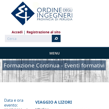
Salta al contenuto principale
Accedi
Registrazione al sito
Cerca
MENU
Formazione Continua - Eventi formativi
Data e ora
VIAGGIO A LIZORI
evento: