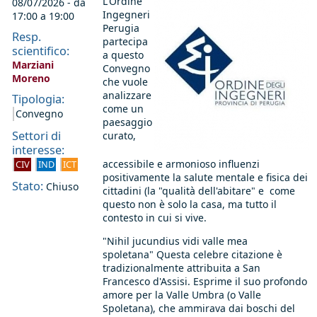
L'Ordine
08/07/2026 - da
Ingegneri
17:00
a
19:00
Perugia
Resp.
partecipa
scientifico:
a questo
Marziani
Convegno
Moreno
che vuole
analizzare
Tipologia:
come un
Convegno
paesaggio
Settori di
curato,
interesse:
accessibile e armonioso influenzi
CIV
IND
ICT
positivamente la salute mentale e fisica dei
Stato:
Chiuso
cittadini (la "qualità dell'abitare" e come
questo non è solo la casa, ma tutto il
contesto in cui si vive.
"Nihil jucundius vidi valle mea
spoletana" Questa celebre citazione è
tradizionalmente attribuita a
San
Francesco d'Assisi
. Esprime il suo profondo
amore per la Valle Umbra (o Valle
Spoletana), che ammirava dai boschi del