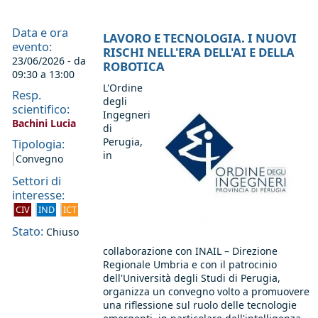
Data e ora
LAVORO E TECNOLOGIA. I NUOVI
evento:
RISCHI NELL'ERA DELL'AI E DELLA
23/06/2026 - da
ROBOTICA
09:30
a
13:00
L'Ordine
Resp.
degli
scientifico:
Ingegneri
Bachini Lucia
di
Perugia,
Tipologia:
in
Convegno
Settori di
interesse:
CIV
IND
ICT
Stato:
Chiuso
collaborazione con INAIL – Direzione
Regionale Umbria e con il patrocinio
dell'Università degli Studi di Perugia,
organizza un convegno volto a promuovere
una riflessione sul ruolo delle tecnologie