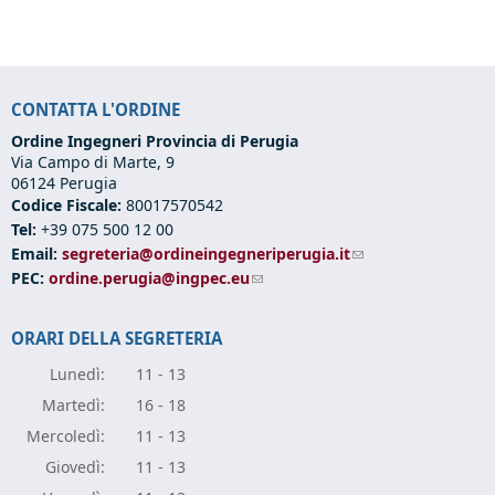
CONTATTA L'ORDINE
Ordine Ingegneri Provincia di Perugia
Via Campo di Marte, 9
06124 Perugia
Codice Fiscale:
80017570542
Tel:
+39 075 500 12 00
Email:
segreteria@ordineingegneriperugia.it
(link sends e-mail)
PEC:
ordine.perugia@ingpec.eu
(link sends e-mail)
ORARI DELLA SEGRETERIA
Lunedì:
11 - 13
Marte
dì:
16 - 18
Mercole
dì:
11 - 13
Giove
dì:
11 - 13