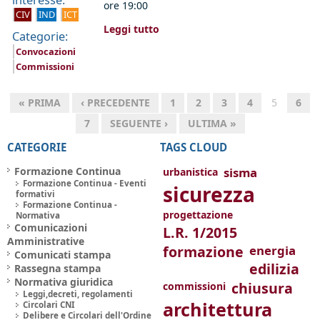
interesse:
ore 19:00
CIV
IND
ICT
Leggi tutto
Categorie:
Convocazioni
Commissioni
« PRIMA
‹ PRECEDENTE
1
2
3
4
5
6
7
SEGUENTE ›
ULTIMA »
CATEGORIE
TAGS CLOUD
Formazione Continua
sisma
urbanistica
Formazione Continua - Eventi
sicurezza
formativi
Formazione Continua -
progettazione
Normativa
Comunicazioni
L.R. 1/2015
Amministrative
formazione
energia
Comunicati stampa
edilizia
Rassegna stampa
Normativa giuridica
chiusura
commissioni
Leggi,decreti, regolamenti
architettura
Circolari CNI
Delibere e Circolari dell'Ordine