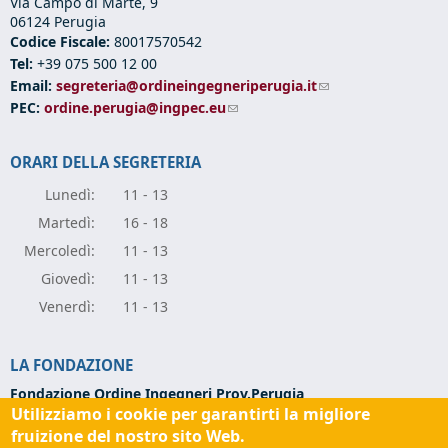
Via Campo di Marte, 9
06124 Perugia
Codice Fiscale:
80017570542
Tel:
+39 075 500 12 00
Email:
segreteria@ordineingegneriperugia.it
(link sends e-mail)
PEC:
ordine.perugia@ingpec.eu
(link sends e-mail)
ORARI DELLA SEGRETERIA
Lunedì:
11 - 13
Marte
dì:
16 - 18
Mercole
dì:
11 - 13
Giove
dì:
11 - 13
Vener
dì:
11 - 13
LA FONDAZIONE
Fondazione Ordine Ingegneri Prov.Perugia
Utilizziamo i cookie per garantirti la migliore
Via Campo di Marte, 9 -
06124 Perugia
Codice Fiscale:
94139270543
fruizione del nostro sito Web.