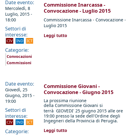
Date evento:
Commissione Inarcassa -
Mercoledì, 8
Convocazione - Luglio 2015
Luglio, 2015 -
18:00
Commissione Inarcassa - Convocazione -
Luglio 2015
Settori di
interesse:
Leggi tutto
CIV
IND
ICT
Categorie:
Convocazioni
Commissioni
Date evento:
Commissione Giovani -
Giovedì, 25
Convocazione - Giugno 2015
Giugno, 2015 -
La prossima riunione
19:00
della
Commis
sione
Giovani si
Settori di
terrà
GIOVEDI
' 25 giugno 2015 alle ore
interesse:
19:00
presso la sede
dell'O
rdine
degli
Ingegneri della Provincia di Perugia.
CIV
IND
ICT
Leggi tutto
Categorie: