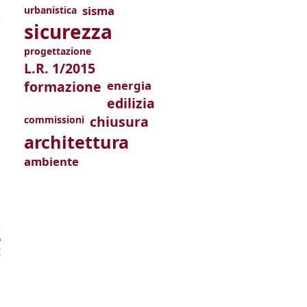
sisma
urbanistica
e
sicurezza
o
progettazione
L.R. 1/2015
formazione
energia
edilizia
chiusura
commissioni
architettura
ambiente
e
n
e
ends e-mail)
o
€