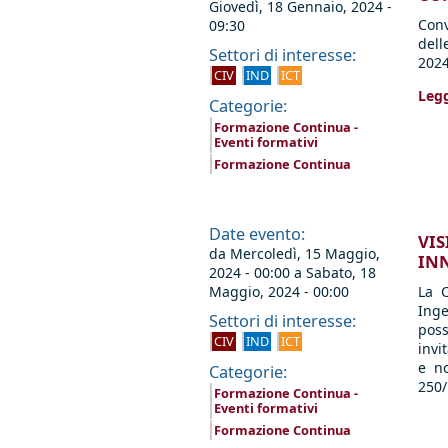
Giovedì, 18 Gennaio, 2024 -
Conv
09:30
dell
Settori di interesse:
2024
CIV
IND
ICT
Legg
Categorie:
Formazione Continua -
Eventi formativi
Formazione Continua
Date evento:
VIS
da
Mercoledì, 15 Maggio,
INN
2024 - 00:00
a
Sabato, 18
Maggio, 2024 - 00:00
La C
Inge
Settori di interesse:
poss
CIV
IND
ICT
invi
e no
Categorie:
250/
Formazione Continua -
Eventi formativi
Formazione Continua