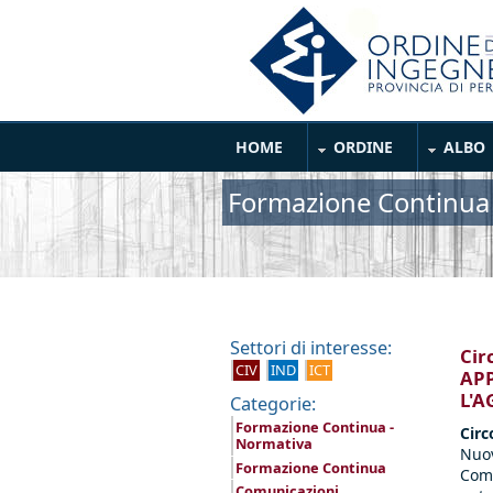
Salta al contenuto principale
Main Menu
HOME
ORDINE
ALBO
Formazione Continua
Settori di interesse:
Cir
CIV
IND
ICT
APP
L'
Categorie:
Formazione Continua -
Circ
Normativa
Nuo
Formazione Continua
Com
Comunicazioni