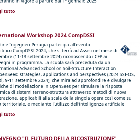
eranno in vigore a partire dal 1° gennaio 2025
i tutto
ernational Workshop 2024 CompDSSI
dine Ingegneri Perugia partecipa all'evento
ntifico CompDSSI 2024, che si terrà ad Assisi nel mese di
embre (11-13 settembre 2024) riconoscendo i CFP ai
egni in programma. La scuola sarà preceduta da un
rnational Advanced School on Soil-Structure Interaction
penSees: strategies, applications and perspectives (2024 SSI-OS,
si, 9-11 settembre 2024), che mira ad approfondire e divulgare
iche di modellazione in OpenSees per simulare la risposta
mica di sistemi terreno-struttura attraverso metodi di nuova
razione, applicabili alla scala della singola opera così come su
 territoriale, e mediante l’utilizzo dell’intelligenza artificiale
i tutto
VEGNO "IL FUTURO DELLA RICOSTRUZIONE"