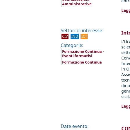
entr
Amministrative
Legg
Settori di interesse:
Int
CIV
IND
ICT
L'Or
Categorie:
scie
Formazione Continua -
sett
Eventi formativi
Conv
Formazione Continua
Inte
in O
Assi
tecn
dina
gene
scala
Legg
Date evento:
CON