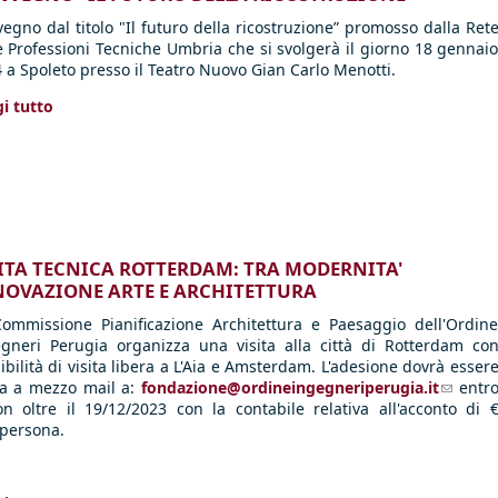
egno dal titolo "Il futuro della ricostruzione” promosso dalla Ret
e Professioni Tecniche Umbria che si svolgerà il giorno 18 gennai
 a Spoleto presso il Teatro Nuovo Gian Carlo Menotti.
i tutto
ITA TECNICA ROTTERDAM: TRA MODERNITA'
OVAZIONE ARTE E ARCHITETTURA
ommissione Pianificazione Architettura e Paesaggio dell'Ordin
gneri Perugia organizza una visita alla città di Rotterdam co
ibilità di visita libera a L'Aia e Amsterdam. L'adesione dovrà esser
ta a mezzo mail a:
fondazione@ordineingegneriperugia.it
(link s
entr
n oltre il 19/12/2023 con la contabile relativa all'acconto di 
persona.