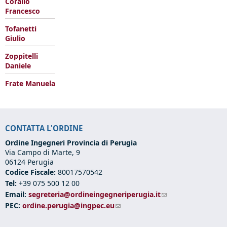
Corallo
Francesco
Tofanetti
Giulio
Zoppitelli
Daniele
Frate Manuela
CONTATTA L'ORDINE
Ordine Ingegneri Provincia di Perugia
Via Campo di Marte, 9
06124 Perugia
Codice Fiscale:
80017570542
Tel:
+39 075 500 12 00
Email:
segreteria@ordineingegneriperugia.it
(link sends e-mail)
PEC:
ordine.perugia@ingpec.eu
(link sends e-mail)