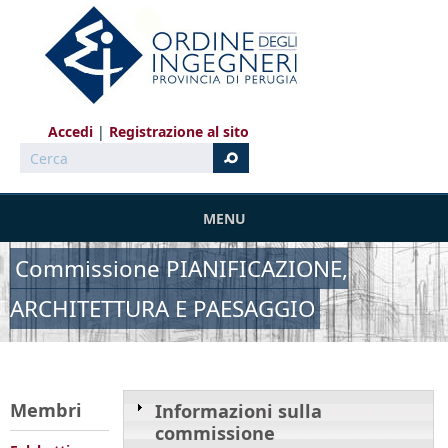
Salta al contenuto principale
Accedi
Registrazione al sito
Cerca
MENU
Commissione PIANIFICAZIONE,
ARCHITETTURA E PAESAGGIO
Membri
Informazioni sulla
commissione