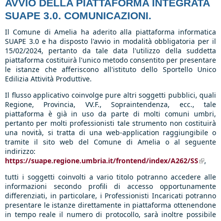
AVVIO DELLA PIATTAFORMA INTEGRATA
SUAPE 3.0. COMUNICAZIONI.
Il Comune di Amelia ha aderito alla piattaforma informatica
SUAPE 3.0 e ha disposto l'avvio in modalità obbligatoria per il
15/02/2024, pertanto da tale data
l'utilizzo della suddetta
piattaforma costituirà l'unico metodo consentito per presentare
le istanze che afferiscono all'istituto dello Sportello Unico
Edilizia Attività
Produttive.
Il flusso applicativo coinvolge pure altri soggetti pubblici, quali
Regione, Provincia, VV.F., Sopraintendenza, ecc., tale
piattaforma è già in uso da parte di molti comuni umbri,
pertanto per molti professionisti tale strumento non costituirà
una novità, si tratta di una web-application raggiungibile o
tramite il sito web del Comune di Amelia o al seguente
indirizzo:
https://suape.regione.umbria.it/frontend/index/A262/SS
(link
,
extern
tutti i soggetti coinvolti a vario titolo potranno accedere alle
informazioni secondo profili di accesso opportunamente
differenziati, in particolare, i Professionisti Incaricati potranno
presentare le istanze direttamente in piattaforma ottenendone
in tempo reale il numero di protocollo, sarà inoltre possibile