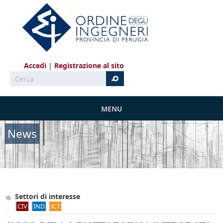
Salta al contenuto principale
Accedi
Registrazione al sito
Cerca
MENU
News
Settori di interesse
CIV
IND
ICT