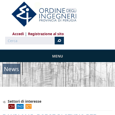
Salta al contenuto principale
Accedi
Registrazione al sito
Cerca
MENU
News
Settori di interesse
CIV
IND
ICT