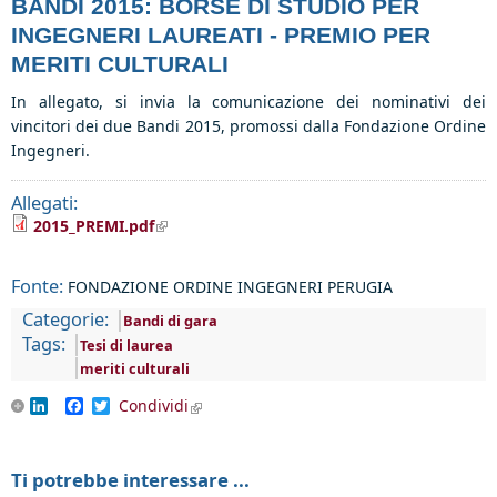
BANDI 2015: BORSE DI STUDIO PER
INGEGNERI LAUREATI - PREMIO PER
MERITI CULTURALI
In allegato, si invia la comunicazione dei nominativi dei
vincitori dei due Bandi 2015, promossi dalla Fondazione Ordine
Ingegneri.
Allegati:
(link is external)
2015_PREMI.pdf
Fonte:
FONDAZIONE ORDINE INGEGNERI PERUGIA
Categorie:
Bandi di gara
Tags:
Tesi di laurea
meriti culturali
LinkedIn
Facebook
Twitter
Condividi
(link is external)
Ti potrebbe interessare ...