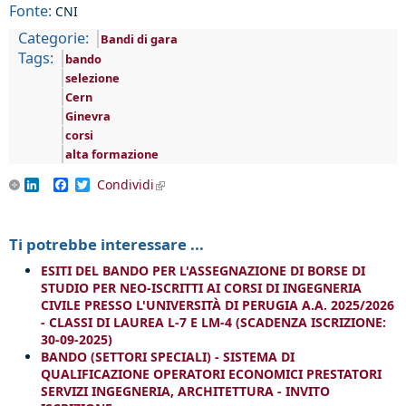
Fonte:
CNI
Categorie:
Bandi di gara
Tags:
bando
selezione
Cern
Ginevra
corsi
alta formazione
LinkedIn
Facebook
Twitter
Condividi
(link is external)
Ti potrebbe interessare ...
ESITI DEL BANDO PER L'ASSEGNAZIONE DI BORSE DI
STUDIO PER NEO-ISCRITTI AI CORSI DI INGEGNERIA
CIVILE PRESSO L'UNIVERSITÀ DI PERUGIA A.A. 2025/2026
- CLASSI DI LAUREA L-7 E LM-4 (SCADENZA ISCRIZIONE:
30-09-2025)
BANDO (SETTORI SPECIALI) - SISTEMA DI
QUALIFICAZIONE OPERATORI ECONOMICI PRESTATORI
SERVIZI INGEGNERIA, ARCHITETTURA - INVITO