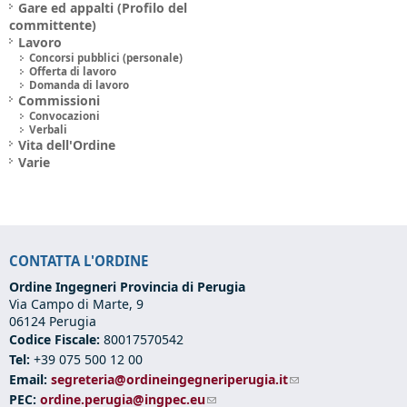
Gare ed appalti (Profilo del
committente)
Lavoro
Concorsi pubblici (personale)
Offerta di lavoro
Domanda di lavoro
Commissioni
Convocazioni
Verbali
Vita dell'Ordine
Varie
CONTATTA L'ORDINE
Ordine Ingegneri Provincia di Perugia
Via Campo di Marte, 9
06124 Perugia
Codice Fiscale:
80017570542
Tel:
+39 075 500 12 00
Email:
segreteria@ordineingegneriperugia.it
(link sends e-mail)
PEC:
ordine.perugia@ingpec.eu
(link sends e-mail)