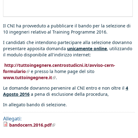
Il CNI ha provveduto a pubblicare il bando per la selezione di
10 ingegneri relativo al Training Programme 2016.
I candidati che intendono partecipare alla selezione dovranno
presentare apposita domanda
unicamente online
, utilizzando
il modulo disponibile all'indirizzo internet:
http://tuttoingegnere.centrostudicni.it/avviso-cern-
formulario
(link is external)
e presso la home page del sito
www.tuttoingegnere.it
(link is external)
.
Le domande dovranno pervenire al CNI entro e non oltre il
4
Agosto 2016
a pena di esclusione della procedura,
In allegato bando di selezione.
Allegati:
(link is external)
bandocern.2016.pdf