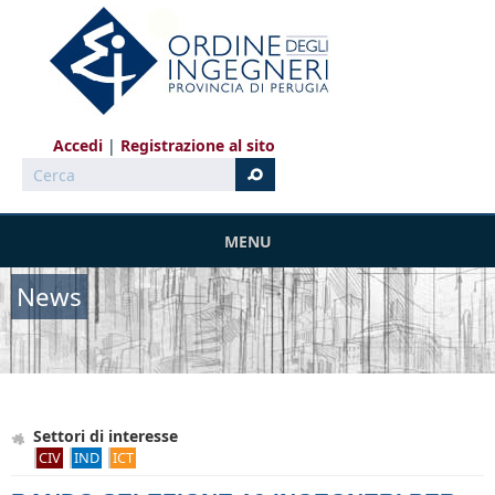
Salta al contenuto principale
Accedi
Registrazione al sito
Cerca
MENU
News
Settori di interesse
CIV
IND
ICT