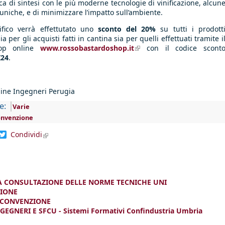
ca di sintesi con le più moderne tecnologie di vinificazione, alcun
 uniche, e di minimizzare l’impatto sull’ambiente.
ifico verrà effettutato uno
sconto del 20%
su
tutti i prodott
ia per gli acquisti fatti in cantina sia per quelli effettuati tramite i
hop online
www.rossobastardoshop.it
(link is external)
con il codice scont
I24
.
ine Ingegneri Perugia
e:
Varie
onvenzione
dIn
acebook
Twitter
Condividi
(link is external)
A CONSULTAZIONE DELLE NORME TECNICHE UNI
ZIONE
- CONVENZIONE
GNERI E SFCU - Sistemi Formativi Confindustria Umbria