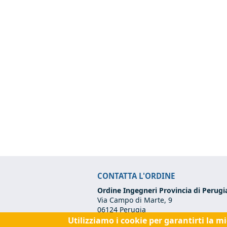
CONTATTA L'ORDINE
Ordine Ingegneri Provincia di Perugi
Via Campo di Marte, 9
06124 Perugia
Utilizziamo i cookie per garantirti la m
Codice Fiscale:
80017570542