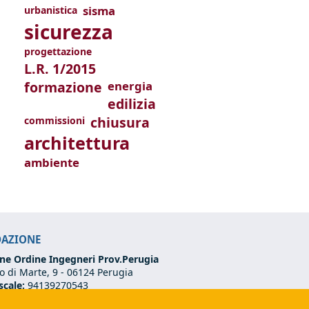
sisma
urbanistica
sicurezza
progettazione
L.R. 1/2015
formazione
energia
edilizia
chiusura
commissioni
architettura
ambiente
DAZIONE
ne Ordine Ingegneri Prov.Perugia
 di Marte, 9 -
06124 Perugia
scale:
94139270543
VA:
03273070544