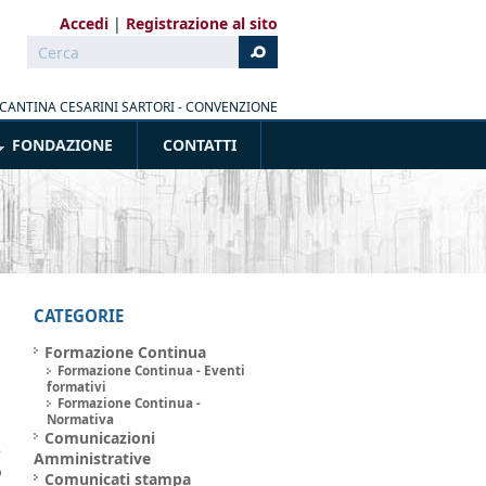
Accedi
Registrazione al sito
Cerca
Form di ricerca
CANTINA CESARINI SARTORI - CONVENZIONE
FONDAZIONE
CONTATTI
CATEGORIE
Formazione Continua
i
Formazione Continua - Eventi
formativi
Formazione Continua -
a
Normativa
a
Comunicazioni
e
Amministrative
o
Comunicati stampa