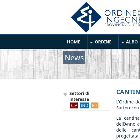
Salta al contenuto principale
Main Menu
HOME
ORDINE
ALBO
News
CANTIN
Settori di
interesse
L
'Ordine d
CIV
IND
ICT
Sartori con 
La cantin
dell’Anno a
delle can
progettata 