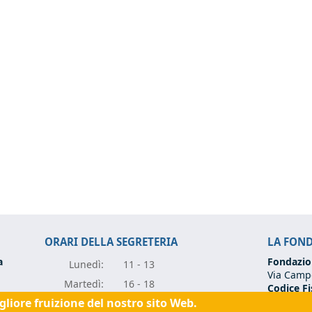
ORARI DELLA SEGRETERIA
LA FON
a
Fondazio
Lunedì:
11 - 13
Via Campo
Marte
dì:
16 - 18
Codice Fi
Partita I
igliore fruizione del nostro sito Web.
Mercole
dì:
11 - 13