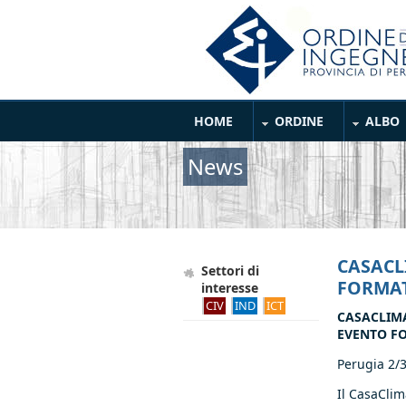
Salta al contenuto principale
Main Menu
HOME
ORDINE
ALBO
News
CASACL
Settori di
FORMAT
interesse
CIV
IND
ICT
CASACLIM
EVENTO F
Perugia 2/
Il CasaCli