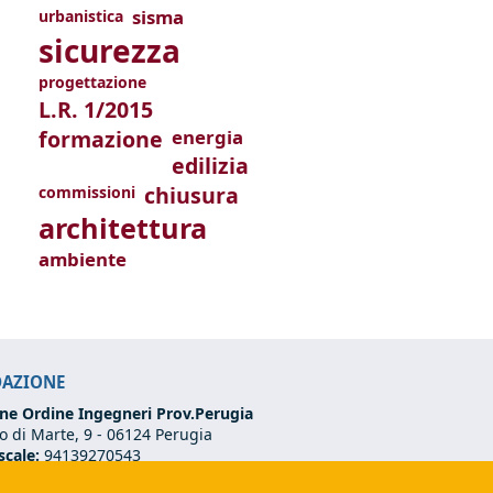
sisma
urbanistica
sicurezza
progettazione
L.R. 1/2015
formazione
energia
edilizia
chiusura
commissioni
architettura
ambiente
DAZIONE
ne Ordine Ingegneri Prov.Perugia
 di Marte, 9 -
06124 Perugia
scale:
94139270543
VA:
03273070544