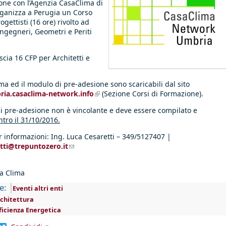
one con l’Agenzia CasaClima di
rganizza a Perugia un Corso
gettisti (16 ore) rivolto ad
 Ingegneri, Geometri e Periti
ascia 16 CFP per Architetti e
a ed il modulo di pre-adesione sono scaricabili dal sito
ria.casaclima-network.info
(link is external)
(Sezione Corsi di Formazione).
i pre-adesione non è vincolante e deve essere compilato e
ntro il 31/10/2016.
r informazioni: Ing. Luca Cesaretti – 349/5127407 |
etti@trepuntozero.it
(link sends e-mail)
a Clima
e:
Eventi altri enti
chitettura
ficienza Energetica