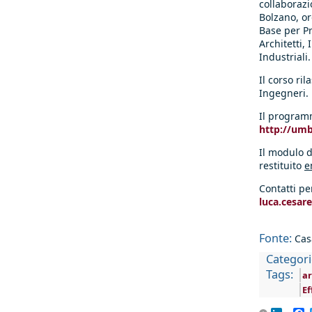
collaborazi
Bolzano, o
Base per Pro
Architetti,
Industriali.
Il corso ril
Ingegneri.
Il programm
http://umb
Il modulo d
restituito
e
Contatti pe
luca.cesar
Fonte:
Cas
Categori
Tags:
ar
Ef