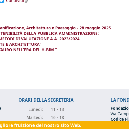
dIn
acebook
Twitter
Condividi
(link is external)
ificazione, Architettura e Paesaggio - 28 maggio 2025
STENIBILITÀ DELLA PUBBLICA AMMINISTRAZIONE:
ETODI DI VALUTAZIONE A.A. 2023/2024
TE E ARCHITETTURA"
AURO NELL’ERA DEL H-BIM “
ORARI DELLA SEGRETERIA
LA FON
a
Fondazio
Lunedì:
11 - 13
Via Campo
Marte
dì:
16 - 18
Codice Fi
Partita I
igliore fruizione del nostro sito Web.
Mercole
dì:
11 - 13