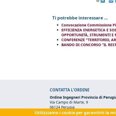
Linke
F
Ti potrebbe interessare ...
Convocazione Commissione Pian
EFFICIENZA ENERGETICA E SO
OPPORTUNITÀ, STRUMENTI E M
CONFERENZE "TERRITORIO, AR
BANDO DI CONCORSO “IL REST
CONTATTA L'ORDINE
Ordine Ingegneri Provincia di Perugi
Via Campo di Marte, 9
06124 Perugia
Utilizziamo i cookie per garantirti la m
Codice Fiscale:
80017570542