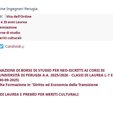
ine Ingegneri Perugia
e:
Vita dell'Ordine
 e 25 anni Laurea
remiazione
rse di studio
riti culturali
dIn
acebook
Twitter
Condividi
(link is external)
NAZIONE DI BORSE DI STUDIO PER NEO-ISCRITTI AI CORSI DI
NIVERSITÀ DI PERUGIA A.A. 2025/2026 - CLASSI DI LAUREA L-7 E
30-09-2025)
lta Formazione in “Diritto ed Economia della Transizione
 DI LAUREA E PREMIO PER MERITI CULTURALI