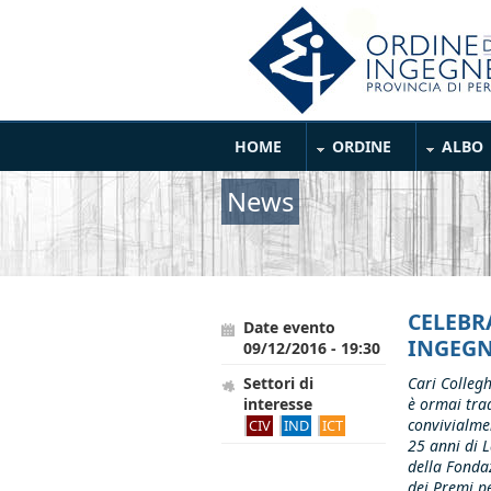
Salta al contenuto principale
Main Menu
HOME
ORDINE
ALBO
News
CELEBR
Date evento
INGEGN
09/12/2016 - 19:30
Settori di
Cari Collegh
interesse
è ormai trad
convivialme
CIV
IND
ICT
25 anni di 
della Fonda
dei Premi p