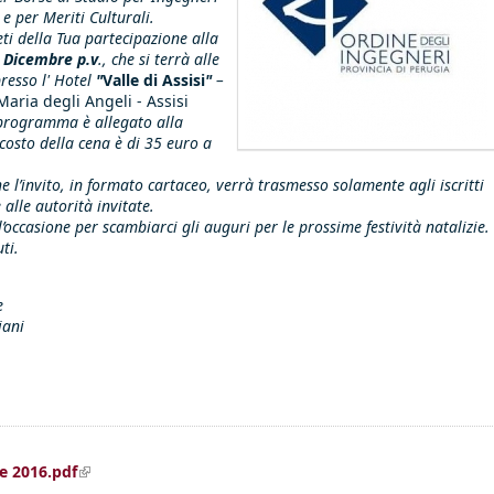
e per Meriti Culturali.
ti della Tua partecipazione alla
 Dicembre p.v
., che si terrà alle
resso l' Hotel
"
Valle di Assisi
"
–
Maria degli Angeli - Assisi
i programma è allegato alla
 costo della cena è di 35 euro a
he l’invito, in formato cartaceo, verrà trasmesso solamente agli iscritti
 alle autorità invitate.
’occasione per scambiarci gli auguri per le prossime festività natalizie.
ti.
e
iani
(link is external)
e 2016.pdf