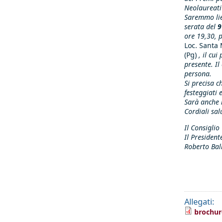
Neolaureati 
Saremmo lie
serata del
9
ore 19,30, p
Loc. Santa 
(Pg)
, il cu
presente. Il
persona.
Si precisa c
festeggiati e
Sarà anche l
Cordiali salu
Il Consiglio
Il President
Roberto Bal
Allegati:
brochur