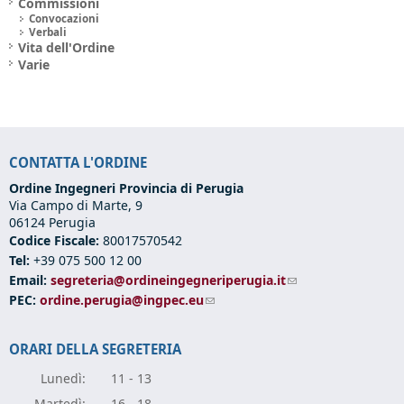
Commissioni
Convocazioni
Verbali
Vita dell'Ordine
Varie
CONTATTA L'ORDINE
Ordine Ingegneri Provincia di Perugia
Via Campo di Marte, 9
06124 Perugia
Codice Fiscale:
80017570542
Tel:
+39 075 500 12 00
Email:
segreteria@ordineingegneriperugia.it
(link sends e-mail)
PEC:
ordine.perugia@ingpec.eu
(link sends e-mail)
ORARI DELLA SEGRETERIA
Lunedì:
11 - 13
Marte
dì:
16 - 18