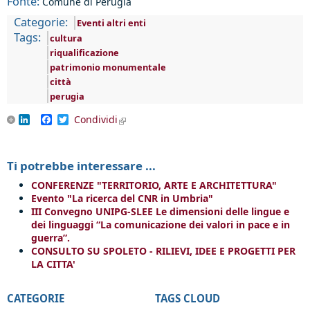
Fonte:
Comune di Perugia
Categorie:
Eventi altri enti
Tags:
cultura
riqualificazione
patrimonio monumentale
città
perugia
LinkedIn
Facebook
Twitter
Condividi
(link is external)
Ti potrebbe interessare ...
CONFERENZE "TERRITORIO, ARTE E ARCHITETTURA"
Evento "La ricerca del CNR in Umbria"
III Convegno UNIPG-SLEE Le dimensioni delle lingue e
dei linguaggi “La comunicazione dei valori in pace e in
guerra”.
CONSULTO SU SPOLETO - RILIEVI, IDEE E PROGETTI PER
LA CITTA'
CATEGORIE
TAGS CLOUD