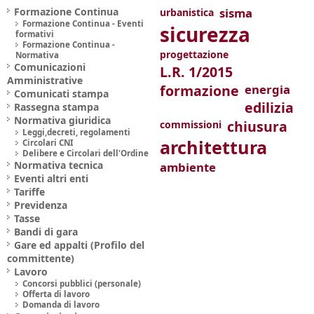
Formazione Continua
sisma
urbanistica
Formazione Continua - Eventi
sicurezza
formativi
Formazione Continua -
progettazione
Normativa
Comunicazioni
L.R. 1/2015
Amministrative
formazione
energia
Comunicati stampa
edilizia
Rassegna stampa
Normativa giuridica
chiusura
commissioni
Leggi,decreti, regolamenti
architettura
Circolari CNI
Delibere e Circolari dell'Ordine
Normativa tecnica
ambiente
Eventi altri enti
Tariffe
Previdenza
Tasse
Bandi di gara
Gare ed appalti (Profilo del
committente)
Lavoro
Concorsi pubblici (personale)
Offerta di lavoro
Domanda di lavoro