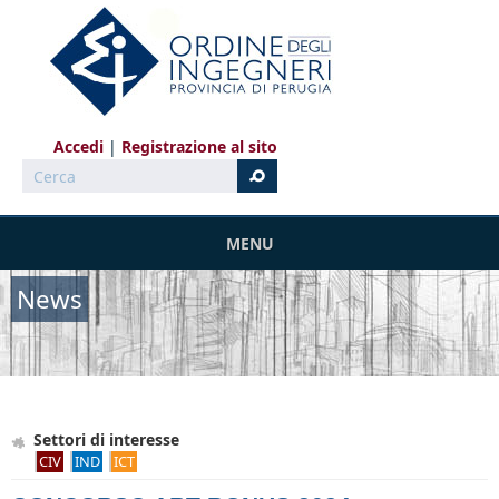
Salta al contenuto principale
Accedi
Registrazione al sito
Cerca
MENU
News
Settori di interesse
CIV
IND
ICT