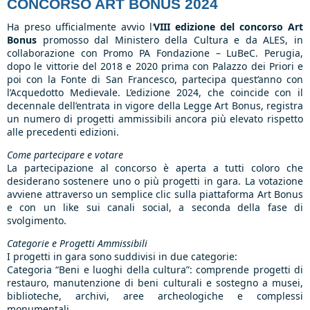
CONCORSO ART BONUS 2024
Ha preso ufficialmente avvio l
’
VIII edizione del concorso Art
Bonus
promosso dal Ministero della Cultura e da ALES, in
collaborazione con Promo PA Fondazione – LuBeC. Perugia,
dopo le vittorie del 2018 e 2020 prima con Palazzo dei Priori e
poi con la Fonte di San Francesco, partecipa quest’anno con
l’Acquedotto Medievale. L’edizione 2024, che coincide con il
decennale dell’entrata in vigore della Legge Art Bonus, registra
un numero di progetti ammissibili ancora più elevato rispetto
alle precedenti edizioni.
Come partecipare e votare
La partecipazione al concorso è aperta a tutti coloro che
desiderano sostenere uno o più progetti in gara. La votazione
avviene attraverso un semplice clic sulla piattaforma Art Bonus
e con un like sui canali social, a seconda della fase di
svolgimento.
Categorie e Progetti Ammissibili
I progetti in gara sono suddivisi in due categorie:
Categoria “Beni e luoghi della cultura”: comprende progetti di
restauro, manutenzione di beni culturali e sostegno a musei,
biblioteche, archivi, aree archeologiche e complessi
monumentali.