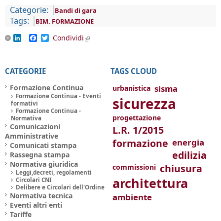
Categorie:
Bandi di gara
Tags:
BIM. FORMAZIONE
LinkedIn
Facebook
Twitter
Condividi
(link is external)
CATEGORIE
TAGS CLOUD
Formazione Continua
sisma
urbanistica
Formazione Continua - Eventi
sicurezza
formativi
Formazione Continua -
progettazione
Normativa
Comunicazioni
L.R. 1/2015
Amministrative
formazione
energia
Comunicati stampa
edilizia
Rassegna stampa
Normativa giuridica
chiusura
commissioni
Leggi,decreti, regolamenti
architettura
Circolari CNI
Delibere e Circolari dell'Ordine
Normativa tecnica
ambiente
Eventi altri enti
Tariffe