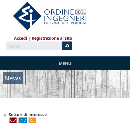
Salta al contenuto principale
Accedi
Registrazione al sito
Cerca
MENU
News
Settori di interesse
CIV
IND
ICT