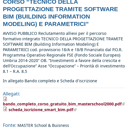
CORSO “TECNICO DELLA
PROGETTAZIONE TRAMITE SOFTWARE
BIM (BUILDING INFORMATION
MODELING) E PARAMETRICI”
AVVISO PUBBLICO Reclutamento allievi per il percorso
formativo integrato TECNICO DELLA PROGETTAZIONE TRAMITE
SOFTWARE BIM (Building Information Modeling) E
PARAMETRICI cod. provvisorio 18/A e 18/B Finanziato dal P.O.R.
Programma Operativo Regionale FSE (Fondo Sociale Europeo)
Umbria 2014-2020” OB. “Investimenti a favore della crescita e
dell’Occupazione” Asse “Occupazione” – Priorità di investimento
8.1 – R.A. 8.5
In allegato Bando completo e Scheda d'iscrizione
Allegati:
bando_completo_corso_gratuito_bim_masterschool2000.pdf
(lin
(link is external)
ext
scheda_iscrizione_smart_bim.pdf
Fonte:
MASTER School & Buisness