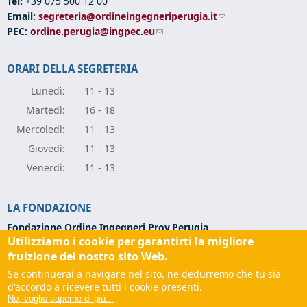
Tel:
+39 075 500 12 00
Email:
segreteria@ordineingegneriperugia.it
(link sends e-mail)
PEC:
ordine.perugia@ingpec.eu
(link sends e-mail)
ORARI DELLA SEGRETERIA
Lunedì:
11 - 13
Marte
dì:
16 - 18
Mercole
dì:
11 - 13
Giove
dì:
11 - 13
Vener
dì:
11 - 13
LA FONDAZIONE
Fondazione Ordine Ingegneri Prov.Perugia
Utilizziamo i cookie per garantirti la migliore
Via Campo di Marte, 9 -
06124 Perugia
Codice Fiscale:
94139270543
fruizione del nostro sito Web.
Partita IVA:
03273070544
Se continuerai a navigare nel sito, ne dedurremo che tu sia
Tel:
+39 075 501 02 56
d'accordo a ricevere tutti i cookie presenti.
Email:
fondazione@ordineingegneriperugia.it
(link sends e-
No, voglio saperne di più...