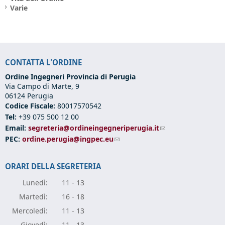
Varie
CONTATTA L'ORDINE
Ordine Ingegneri Provincia di Perugia
Via Campo di Marte, 9
06124 Perugia
Codice Fiscale:
80017570542
Tel:
+39 075 500 12 00
Email:
segreteria@ordineingegneriperugia.it
(link sends e-mail)
PEC:
ordine.perugia@ingpec.eu
(link sends e-mail)
ORARI DELLA SEGRETERIA
Lunedì:
11 - 13
Marte
dì:
16 - 18
Mercole
dì:
11 - 13
Giove
dì:
11 - 13