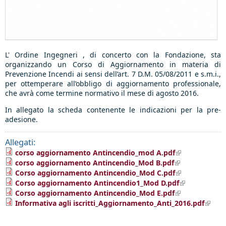
L' Ordine Ingegneri , di concerto con la Fondazione, sta
organizzando un Corso di Aggiornamento in materia di
Prevenzione Incendi ai sensi dell’art. 7 D.M. 05/08/2011 e s.m.i.,
per ottemperare all’obbligo di aggiornamento professionale,
che avrà come termine normativo il mese di agosto 2016.
In allegato la scheda contenente le indicazioni per la pre-
adesione.
Allegati:
(link is
corso aggiornamento Antincendio_mod A.pdf
external)
(link is
corso aggiornamento Antincendio_Mod B.pdf
external)
(link is
Corso aggiornamento Antincendio_Mod C.pdf
external)
(link is
Corso aggiornamento Antincendio1_Mod D.pdf
external)
(link is
Corso aggiornamento Antincendio_Mod E.pdf
external)
(link i
Informativa agli iscritti_Aggiornamento_Anti_2016.pdf
extern