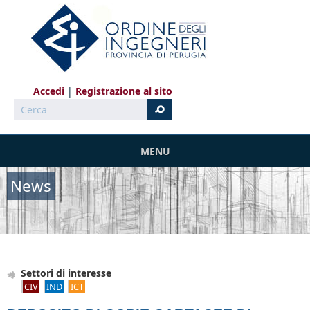
Salta al contenuto principale
Accedi
Registrazione al sito
Cerca
MENU
News
Settori di interesse
CIV
IND
ICT