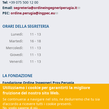
Tel:
+39 075 500 12 00
Email:
segreteria@ordineingegneriperugia.it
(link sends e-mail)
PEC:
ordine.perugia@ingpec.eu
(link sends e-mail)
ORARI DELLA SEGRETERIA
Lunedì:
11 - 13
Marte
dì:
16 - 18
Mercole
dì:
11 - 13
Giove
dì:
11 - 13
Vener
dì:
11 - 13
LA FONDAZIONE
Fondazione Ordine Ingegneri Prov.Perugia
Utilizziamo i cookie per garantirti la migliore
Via Campo di Marte, 9 -
06124 Perugia
Codice Fiscale:
94139270543
fruizione del nostro sito Web.
Partita IVA:
03273070544
Se continuerai a navigare nel sito, ne dedurremo che tu sia
Tel:
+39 075 501 02 56
d'accordo a ricevere tutti i cookie presenti.
Email:
fondazione@ordineingegneriperugia.it
(link sends e-
No, voglio saperne di più...