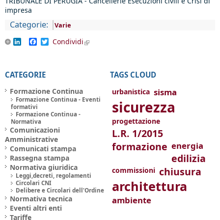
TRIBUNALE DI PERUGIA - Cancellerie Esecuzioni civili e Crisi di
impresa
Categorie:
Varie
LinkedIn
Facebook
Twitter
Condividi
(link is external)
CATEGORIE
TAGS CLOUD
Formazione Continua
sisma
urbanistica
Formazione Continua - Eventi
sicurezza
formativi
Formazione Continua -
progettazione
Normativa
Comunicazioni
L.R. 1/2015
Amministrative
formazione
energia
Comunicati stampa
edilizia
Rassegna stampa
Normativa giuridica
chiusura
commissioni
Leggi,decreti, regolamenti
architettura
Circolari CNI
Delibere e Circolari dell'Ordine
Normativa tecnica
ambiente
Eventi altri enti
Tariffe