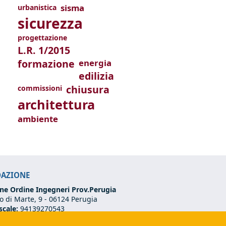
sisma
urbanistica
sicurezza
progettazione
L.R. 1/2015
formazione
energia
edilizia
chiusura
commissioni
architettura
ambiente
DAZIONE
ne Ordine Ingegneri Prov.Perugia
 di Marte, 9 -
06124 Perugia
scale:
94139270543
VA:
03273070544