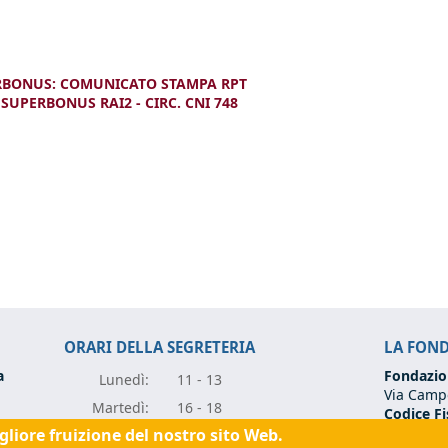
ERBONUS: COMUNICATO STAMPA RPT
UPERBONUS RAI2 - CIRC. CNI 748
ORARI DELLA SEGRETERIA
LA FON
a
Fondazio
Lunedì:
11 - 13
Via Campo
Marte
dì:
16 - 18
Codice Fi
Partita I
igliore fruizione del nostro sito Web.
Mercole
dì:
11 - 13