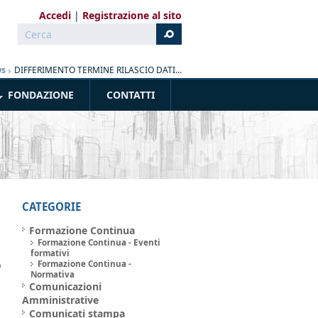
Accedi
Registrazione al sito
Cerca
Form di ricerca
s
»
DIFFERIMENTO TERMINE RILASCIO DATI...
FONDAZIONE
CONTATTI
CATEGORIE
Formazione Continua
Formazione Continua - Eventi
formativi
o
Formazione Continua -
Normativa
Comunicazioni
Amministrative
,
Comunicati stampa
n