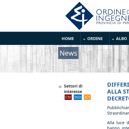
Salta al contenuto principale
Main Menu
HOME
ORDINE
ALBO
News
DIFFER
Settori di
ALLA ST
interesse
CIV
IND
ICT
DECRETO
Pubblichi
Straordinar
Alla luce d
hanno inte