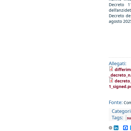
Decreto 1
dell’anzide
Decreto del
agosto 2025
Allegati:
differim
_decreto_n
decreto
1_signed.p
Fonte:
Com
Categori
Tags:
s
Linke
F