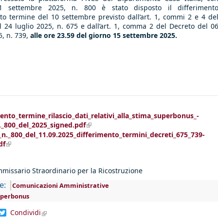
1 settembre 2025, n. 800 è stato disposto il differiment
tto termine del 10 settembre previsto dall’art. 1, commi 2 e 4 de
 24 luglio 2025, n. 675 e dall’art. 1, comma 2 del Decreto del 0
, n. 739,
alle ore 23.59 del giorno 15 settembre 2025.
ento_termine_rilascio_dati_relativi_alla_stima_superbonus_-
._800_del_2025_signed.pdf
(link is external)
_n._800_del_11.09.2025_differimento_termini_decreti_675_739-
df
(link is external)
missario Straordinario per la Ricostruzione
e:
Comunicazioni Amministrative
uperbonus
dIn
acebook
Twitter
Condividi
(link is external)