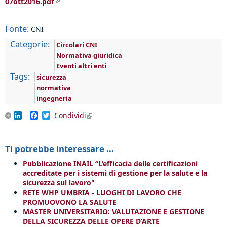
07ott2016.pdf
(link is external)
Fonte:
CNI
Categorie:
Circolari CNI
Normativa giuridica
Eventi altri enti
Tags:
sicurezza
normativa
ingegneria
LinkedIn
Facebook
Twitter
Condividi
(link is external)
Ti potrebbe interessare ...
Pubblicazione INAIL “L’efficacia delle certificazioni
accreditate per i sistemi di gestione per la salute e la
sicurezza sul lavoro"
RETE WHP UMBRIA - LUOGHI DI LAVORO CHE
PROMUOVONO LA SALUTE
MASTER UNIVERSITARIO: VALUTAZIONE E GESTIONE
DELLA SICUREZZA DELLE OPERE D’ARTE