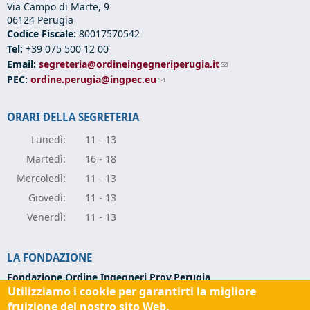
Via Campo di Marte, 9
06124 Perugia
Codice Fiscale:
80017570542
Tel:
+39 075 500 12 00
Email:
segreteria@ordineingegneriperugia.it
(link sends e-mail)
PEC:
ordine.perugia@ingpec.eu
(link sends e-mail)
ORARI DELLA SEGRETERIA
Lunedì:
11 - 13
Marte
dì:
16 - 18
Mercole
dì:
11 - 13
Giove
dì:
11 - 13
Vener
dì:
11 - 13
LA FONDAZIONE
Fondazione Ordine Ingegneri Prov.Perugia
Utilizziamo i cookie per garantirti la migliore
Via Campo di Marte, 9 -
06124 Perugia
Codice Fiscale:
94139270543
fruizione del nostro sito Web.