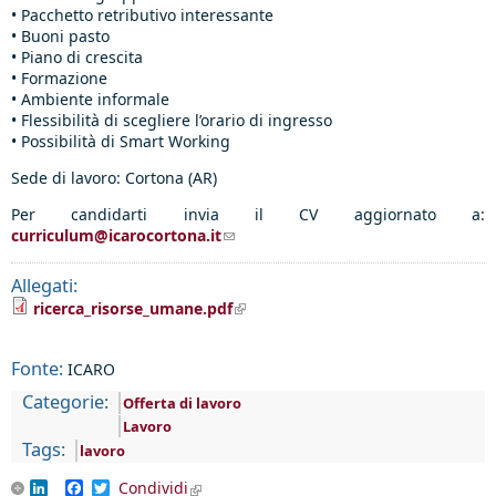
• Pacchetto retributivo interessante
• Buoni pasto
• Piano di crescita
• Formazione
• Ambiente informale
• Flessibilità di scegliere l’orario di ingresso
• Possibilità di Smart Working
Sede di lavoro: Cortona (AR)
Per candidarti invia il CV aggiornato a:
curriculum@icarocortona.it
(link sends e-mail)
Allegati:
(link is external)
ricerca_risorse_umane.pdf
Fonte:
ICARO
Categorie:
Offerta di lavoro
Lavoro
Tags:
lavoro
LinkedIn
Facebook
Twitter
Condividi
(link is external)