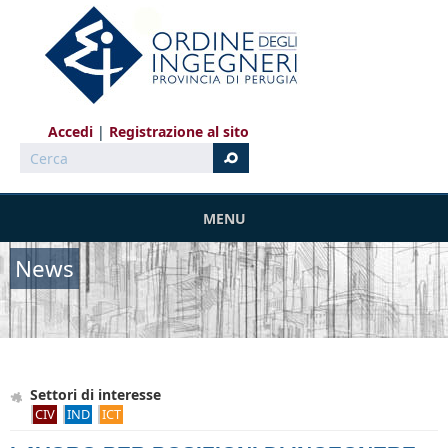
Salta al contenuto principale
Accedi
Registrazione al sito
Cerca
MENU
News
Settori di interesse
CIV
IND
ICT