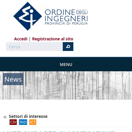
Salta al contenuto principale
Accedi
Registrazione al sito
Cerca
MENU
News
Settori di interesse
CIV
IND
ICT