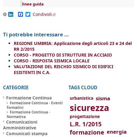
linee guida
LinkedIn
Facebook
Twitter
Condividi
(link is external)
Ti potrebbe interessare ...
REGIONE UMBRIA: Applicazione degli articoli 23 e 24 del
RR 2/2015
CORSO - PROGETTO DI STRUTTURE IN ACCIAIO
CORSO - RISPOSTA SISMICA LOCALE
VALUTAZIONE DEL RISCHIO SISMICO DI EDIFICI
ESISTENTI IN C.A.
CATEGORIE
TAGS CLOUD
Formazione Continua
sisma
urbanistica
Formazione Continua - Eventi
sicurezza
formativi
Formazione Continua -
progettazione
Normativa
Comunicazioni
L.R. 1/2015
Amministrative
formazione
energia
Comunicati stampa