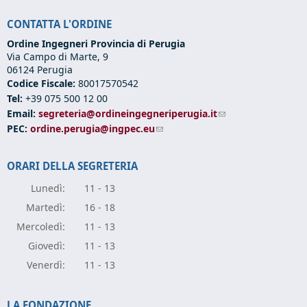
CONTATTA L'ORDINE
Ordine Ingegneri Provincia di Perugia
Via Campo di Marte, 9
06124 Perugia
Codice Fiscale:
80017570542
Tel:
+39 075 500 12 00
Email:
segreteria@ordineingegneriperugia.it
(link sends e-mail)
PEC:
ordine.perugia@ingpec.eu
(link sends e-mail)
ORARI DELLA SEGRETERIA
Lunedì:
11 - 13
Marte
dì:
16 - 18
Mercole
dì:
11 - 13
Giove
dì:
11 - 13
Vener
dì:
11 - 13
LA FONDAZIONE