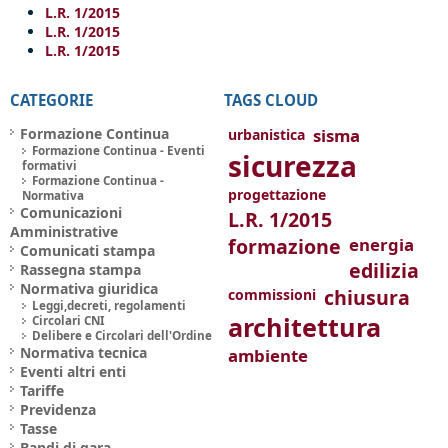
L.R. 1/2015
L.R. 1/2015
L.R. 1/2015
CATEGORIE
TAGS CLOUD
Formazione Continua
sisma
urbanistica
Formazione Continua - Eventi
sicurezza
formativi
Formazione Continua -
progettazione
Normativa
Comunicazioni
L.R. 1/2015
Amministrative
formazione
energia
Comunicati stampa
edilizia
Rassegna stampa
Normativa giuridica
chiusura
commissioni
Leggi,decreti, regolamenti
architettura
Circolari CNI
Delibere e Circolari dell'Ordine
Normativa tecnica
ambiente
Eventi altri enti
Tariffe
Previdenza
Tasse
Bandi di gara