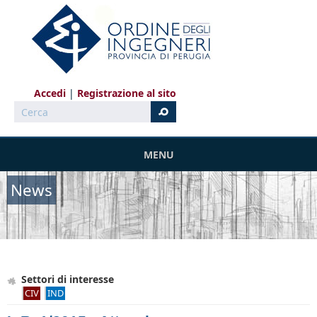
Salta al contenuto principale
Accedi
Registrazione al sito
Cerca
MENU
News
Settori di interesse
CIV
IND