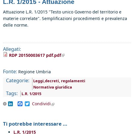
L.R. 1/2015 - Attuazione
Attuazione L.R. 1/2015 "Testo unico Governo del territorio e
materie correlate". Semplificazioni procedimenti e prevalenza
delle norme.
Allegati:
(link is external)
RDP 20150003617 pdf.pdf
Fonte:
Regione Umbria
Categorie:
Leggi,decreti, regolamenti
Normativa giuridica
Tags:
L.R. 1/2015
LinkedIn
Facebook
Twitter
Condividi
(link is external)
Ti potrebbe interessare ...
L.R. 1/2015